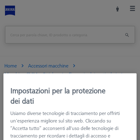
Home
Accessori macchine
Macchine CMM e Ottiche
Fissaggio dei particolari
Sistemi di fissaggio
Impostazioni per la protezione
Morsa per metrologia OmniFix, 80x210
dei dati
Stampa pagina
<<Panoramica
Usiamo diverse tecnologie di tracciamento per offrirti
un'esperienza migliore sul sito web. Cliccando su
“Accetta tutto” acconsenti all'uso delle tecnologie di
tracciamento per ricordare i dettagli di accesso e