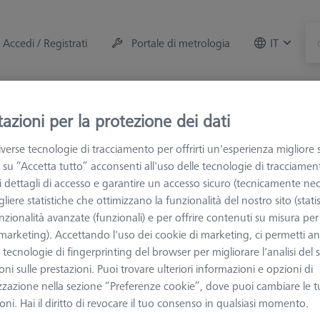
Accedi / Registrati
Portale di metrologia
IT
Sala metrologica
Formazione
ZEISS Credit e 
azioni per la protezione dei dati
verse tecnologie di tracciamento per offrirti un'esperienza migliore 
M e Ottiche
Fissaggio dei particolari
Sistemi di fissaggio
 su “Accetta tutto” acconsenti all'uso delle tecnologie di tracciamen
 i dettagli di accesso e garantire un accesso sicuro (tecnicamente nec
liere statistiche che ottimizzano la funzionalità del nostro sito (statis
essori per morse OmniFix
nzionalità avanzate (funzionali) e per offrire contenuti su misura per 
 (marketing). Accettando l'uso dei cookie di marketing, ci permetti a
e tecnologie di fingerprinting del browser per migliorare l'analisi del s
e della linea ZEISS OmniFix sono proposte con una dotazione di base 
ni sulle prestazioni. Puoi trovare ulteriori informazioni e opzioni di
lo, dal più semplice al più complesso. Nel caso in cui vogliate estend
zzazione nella sezione “Preferenze cookie”, dove puoi cambiare le t
 numerosi accessori che potranno renderle ancora più complete e sfr
ni. Hai il diritto di revocare il tuo consenso in qualsiasi momento.