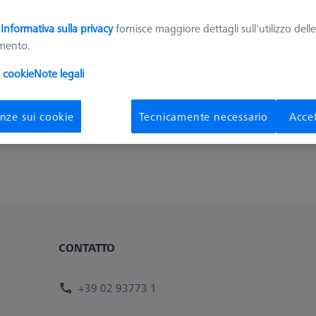
ggiori informazioni su Accessori per morse OmniFix
a
Informativa sulla privacy
fornisce maggiore dettagli sull'utilizzo dell
amento.
Ordinare
i cookie
Note legali
dotti
Recomm
nze sui cookie
Tecnicamente necessario
Accet
CONTATTO
+39 02 93773 1