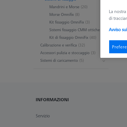
Mandrini e Morse
(20)
Ma
La nostr
Morse Omnifix
(8)
di tracci
Kit fissaggio OmniFix
(3)
Avviso su
Sistemi fissaggio CMM ottiche
(6)
0 Pro
Kit di fissaggio OmniFix
(40)
Calibrazione e verifica
(32)
Prefere
Accessori pulizia e stoccaggio
(3)
Sistemi di caricamento
(5)
INFORMAZIONI
Servizio