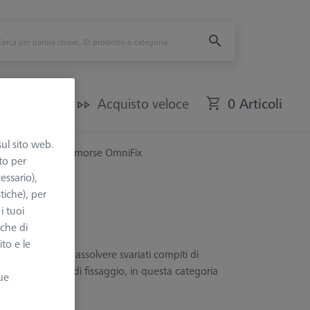
CMM usate
Acquisto veloce
0 Articoli
sul sito web.
Accessori per morse OmniFix
to per
essario),
tiche), per
i tuoi
nche di
ito e le
sufficiente ad assolvere svariati compiti di
erne le capacità di fissaggio, in questa categoria
ue
uttabili.