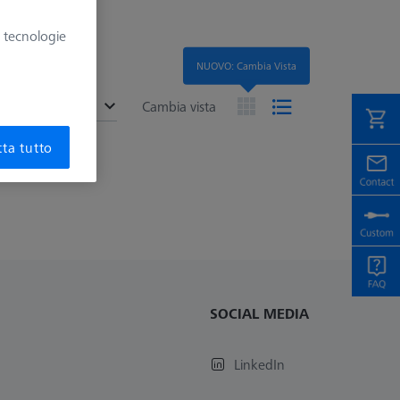
e tecnologie
NUOVO: Cambia Vista
ended
Cambia vista
ta tutto
SOCIAL MEDIA
LinkedIn