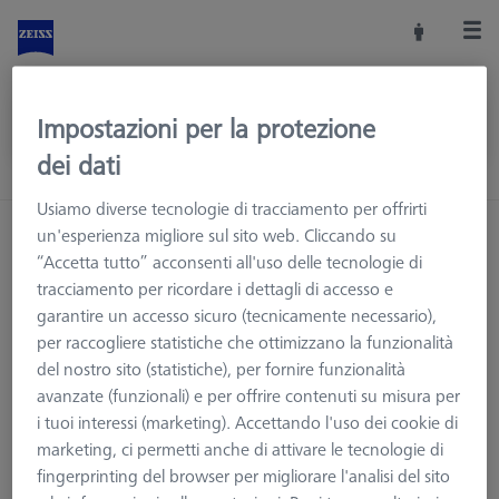
Impostazioni per la protezione
dei dati
Usiamo diverse tecnologie di tracciamento per offrirti
Home
Accessori macchine
un'esperienza migliore sul sito web. Cliccando su
“Accetta tutto” acconsenti all'uso delle tecnologie di
Macchine CMM e Ottiche
Cambio tastatori CNC
tracciamento per ricordare i dettagli di accesso e
CMM a contatto
Rack MSR standard
garantire un accesso sicuro (tecnicamente necessario),
per raccogliere statistiche che ottimizzano la funzionalità
del nostro sito (statistiche), per fornire funzionalità
avanzate (funzionali) e per offrire contenuti su misura per
Rack MSR standard
i tuoi interessi (marketing). Accettando l'uso dei cookie di
marketing, ci permetti anche di attivare le tecnologie di
I Rack MSR standard sono utilizzati per immagazzinare i
fingerprinting del browser per migliorare l'analisi del sito
sistemi tastatori e le teste di misura quando non vengono