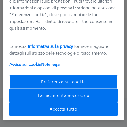
e le informazioni sulle prestazioni. Puoi trovare ulteriori
utilizzati, consentendo il cambio automatico CNC di questi
informazioni e opzioni di personalizzazione nella sezione
componenti.​ NOTA: Se non esplicitamente indicato,
“Preferenze cookie”, dove puoi cambiare le tue
necessitano degli appositi magazzini da ordinare a parte.
impostazioni. Hai il diritto di revocare il tuo consenso in
qualsiasi momento.
Maggiori informazioni su Rack MSR standard
La nostra
Informativa sulla privacy
fornisce maggiore
dettagli sull'utilizzo delle tecnologie di tracciamento.
Avviso sui cookie
Note legali
Preferenze sui cookie
Torna su
Tecnicamente necessario
INFORMAZIONI
Accetta tutto