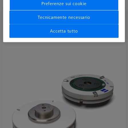
Preferenze sui cookie
Piattello VAST, senza cubo, attacco M5 e
Tecnicamente necessario
CFX 3+ con 2 fori spina
626107-2000-940
Accetta tutto