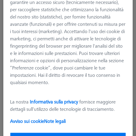
garantire un accesso sicuro (tecnicamente necessario),
agganciati alla testa, se inattivi vengono posizionati negli
per raccogliere statistiche che ottimizzano la funzionalità
appositi magazzini posti sui Rack passivi MSR oppure attivi
del nostro sito (statistiche), per fornire funzionalità
ProMax.
avanzate (funzionali) e per offrire contenuti su misura per
I piattelli originali ZEISS sono dotati di chip ID integrato che
i tuoi interessi (marketing). Accettando l'uso dei cookie di
viene letto e riconosciuto dalle teste di misura ZEISS,
marketing, ci permetti anche di attivare le tecnologie di
consentendo al sistema di svolgere importanti funzioni di
fingerprinting del browser per migliorare l'analisi del sito
sicurezza e monitoraggio, nonchè di permettere l'utilizzo di
e le informazioni sulle prestazioni. Puoi trovare ulteriori
opzioni software rivolte all'incremento prestazionale durante i
informazioni e opzioni di personalizzazione nella sezione
controlli. In fase di misura trasmettono meccanicamente le
“Preferenze cookie”, dove puoi cambiare le tue
misurazioni alle teste di misura tramite 3 punti di contatto ultra
impostazioni. Hai il diritto di revocare il tuo consenso in
precisi.
qualsiasi momento.
Su questa tipologia di piattelli VAST al posto del cubo è
presente un attacco con filetto M5 standard e M5 Pro, da
La nostra
Informativa sulla privacy
fornisce maggiore
bloccare e orientare rispetto agli assi macchina tramite 3 viti a
dettagli sull'utilizzo delle tecnologie di tracciamento.
brugola con coppia di serraggio tassativa di 2,0 Nm.
Avviso sui cookie
Note legali