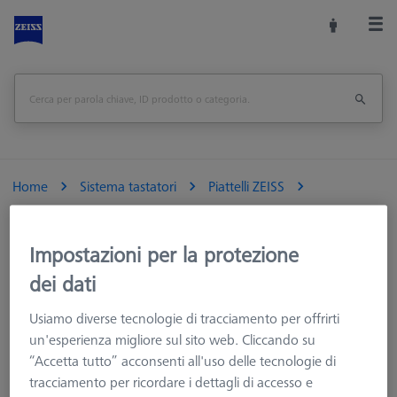
Home
Sistema tastatori
Piattelli ZEISS
Piattelli VAST/VAST XT
Piattelli VAST/VAST XT, M5 Pro
Impostazioni per la protezione
Piattelli VAST/VAST XT, M5 Pro, senza cubo
dei dati
Piattelli VAST/VAST XT, M5 Pro, senza cubo
Usiamo diverse tecnologie di tracciamento per offrirti
un'esperienza migliore sul sito web. Cliccando su
“Accetta tutto” acconsenti all'uso delle tecnologie di
Durante il ciclo di controllo CNC, i piattelli ed i sistemi tastatori
tracciamento per ricordare i dettagli di accesso e
su di essi assemblati, se coinvolti nell'attività di misura sono