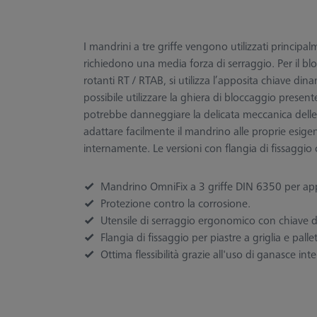
I mandrini a tre griffe vengono utilizzati principal
richiedono una media forza di serraggio. Per il b
rotanti RT / RTAB, si utilizza l’apposita chiave 
possibile utilizzare la ghiera di bloccaggio present
potrebbe danneggiare la delicata meccanica delle s
adattare facilmente il mandrino alle proprie esig
internamente. Le versioni con flangia di fissaggi
Mandrino OmniFix a 3 griffe DIN 6350 per appl
Protezione contro la corrosione.
Utensile di serraggio ergonomico con chiave 
Flangia di fissaggio per piastre a griglia e palle
Ottima flessibilità grazie all'uso di ganasce int