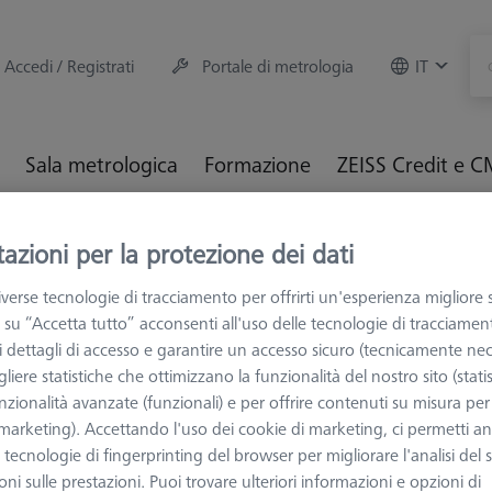
Accedi / Registrati
Portale di metrologia
IT
Sala metrologica
Formazione
ZEISS Credit e 
M e Ottiche
Fissaggio dei particolari
Sistemi di fissaggio
azioni per la protezione dei dati
 mm
verse tecnologie di tracciamento per offrirti un'esperienza migliore 
 su “Accetta tutto” acconsenti all'uso delle tecnologie di tracciamen
 i dettagli di accesso e garantire un accesso sicuro (tecnicamente nec
liere statistiche che ottimizzano la funzionalità del nostro sito (statis
nzionalità avanzate (funzionali) e per offrire contenuti su misura per 
MANDRINI PER T
 (marketing). Accettando l'uso dei cookie di marketing, ci permetti a
Mandrino 3
e tecnologie di fingerprinting del browser per migliorare l'analisi del s
tavole RT
ni sulle prestazioni. Puoi trovare ulteriori informazioni e opzioni di