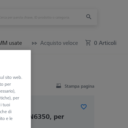
CMM usate
Acquisto veloce
0 Articoli
sul sito web.
to per
Stampa pagina
essario),
tiche), per
i tuoi
AVOLE RT
nche di
 griffe DIN6350, per
ito e le
 Ø200 mm