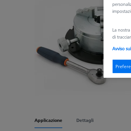
personali
impostazio
La nostr
di tracci
Avviso su
Prefere
Applicazione
Dettagli