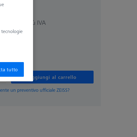
ue
più IVA
61 €
e tecnologie
ta tutto
Aggiungi al carrello
ente un preventivo ufficiale ZEISS?