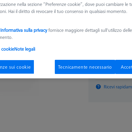
zzazione nella sezione “Preferenze cookie”, dove puoi cambiare le t
000000-0642-566
ni. Hai il diritto di revocare il tuo consenso in qualsiasi momento.
3.097,
a
Informativa sulla privacy
fornisce maggiore dettagli sull'utilizzo dell
amento.
Disponibile
i cookie
Note legali
nze sui cookie
Tecnicamente necessario
Accet
pz
Ricevi rapidam