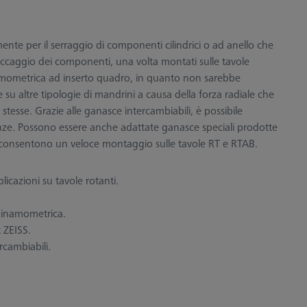
mente per il serraggio di componenti cilindrici o ad anello che
loccaggio dei componenti, una volta montati sulle tavole
dinamometrica ad inserto quadro, in quanto non sarebbe
e su altre tipologie di mandrini a causa della forza radiale che
tesse. Grazie alle ganasce intercambiabili, è possibile
enze. Possono essere anche adattate ganasce speciali prodotte
o consentono un veloce montaggio sulle tavole RT e RTAB.
icazioni su tavole rotanti.
dinamometrica.
t ZEISS.
ercambiabili.