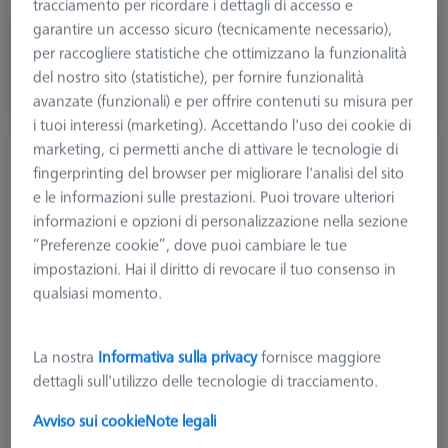
tracciamento per ricordare i dettagli di accesso e
garantire un accesso sicuro (tecnicamente necessario),
47,96 €
per raccogliere statistiche che ottimizzano la funzionalità
più IVA
del nostro sito (statistiche), per fornire funzionalità
avanzate (funzionali) e per offrire contenuti su misura per
Disponibile a breve
i tuoi interessi (marketing). Accettando l'uso dei cookie di
marketing, ci permetti anche di attivare le tecnologie di
Stilo diritto M2, DK0,7 L20,4
fingerprinting del browser per migliorare l'analisi del sito
626120-0018-000
e le informazioni sulle prestazioni. Puoi trovare ulteriori
informazioni e opzioni di personalizzazione nella sezione
“Preferenze cookie”, dove puoi cambiare le tue
impostazioni. Hai il diritto di revocare il tuo consenso in
qualsiasi momento.
La nostra
Informativa sulla privacy
fornisce maggiore
dettagli sull'utilizzo delle tecnologie di tracciamento.
Avviso sui cookie
Note legali