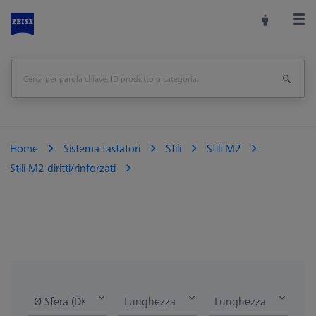
Home
Sistema tastatori
Stili
Stili M2
Stili M2 diritti/rinforzati
Ø Sfera (DK)
Lunghezza (L)
Lunghezza di misura 