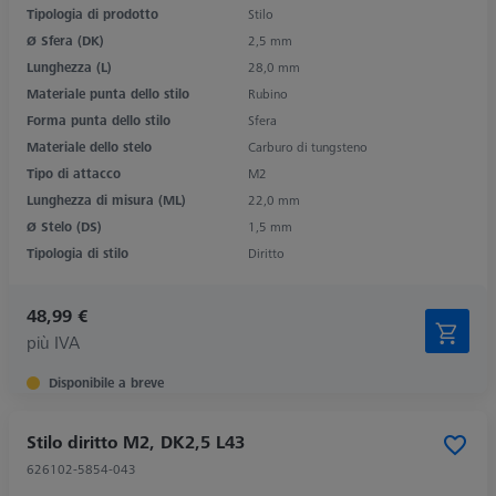
Tipologia di prodotto
Stilo
Ø Sfera (DK)
2,5 mm
Lunghezza (L)
28,0 mm
Materiale punta dello stilo
Rubino
Forma punta dello stilo
Sfera
Materiale dello stelo
Carburo di tungsteno
Tipo di attacco
M2
Lunghezza di misura (ML)
22,0 mm
Ø Stelo (DS)
1,5 mm
Tipologia di stilo
Diritto
48,99 €
più IVA
Disponibile a breve
Stilo diritto M2, DK2,5 L43
626102-5854-043