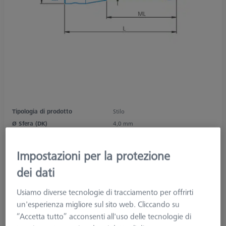
Tipologia di prodotto
Stilo
Ø Sfera (DK)
4,0 mm
Lunghezza (L)
44,0 mm
Materiale punta dello stilo
Rubino
Impostazioni per la protezione
Forma punta dello stilo
Sfera
dei dati
Materiale dello stelo
Carburo di tungsteno
Tipo di attacco
M2
Usiamo diverse tecnologie di tracciamento per offrirti
Lunghezza di misura (ML)
38,0 mm
un'esperienza migliore sul sito web. Cliccando su
Ø Stelo (DS)
1,5 mm
“Accetta tutto” acconsenti all'uso delle tecnologie di
Tipologia di stilo
Diritto