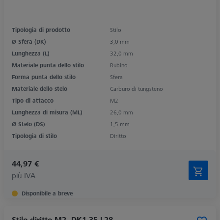
Tipologia di prodotto
Stilo
Ø Sfera (DK)
3,0 mm
Lunghezza (L)
32,0 mm
Materiale punta dello stilo
Rubino
Forma punta dello stilo
Sfera
Materiale dello stelo
Carburo di tungsteno
Tipo di attacco
M2
Lunghezza di misura (ML)
26,0 mm
Ø Stelo (DS)
1,5 mm
Tipologia di stilo
Diritto
44,97 €
più IVA
Disponibile a breve
Stilo diritto M2, DK1,35 L28