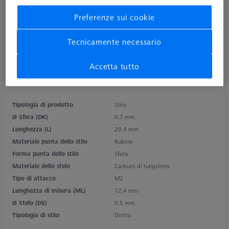
Preferenze sui cookie
Tecnicamente necessario
Accetta tutto
Tipologia di prodotto
Stilo
Ø Sfera (DK)
0,7 mm
Lunghezza (L)
20,4 mm
Materiale punta dello stilo
Rubino
Forma punta dello stilo
Sfera
Materiale dello stelo
Carburo di tungsteno
Tipo di attacco
M2
Lunghezza di misura (ML)
12,4 mm
Ø Stelo (DS)
0,5 mm
Tipologia di stilo
Diritto