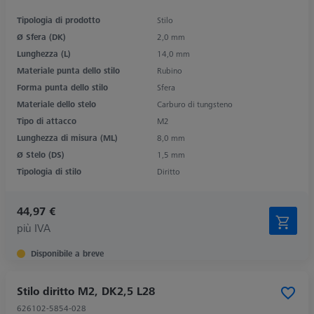
Tipologia di prodotto
Stilo
Ø Sfera (DK)
2,0 mm
Lunghezza (L)
14,0 mm
Materiale punta dello stilo
Rubino
Forma punta dello stilo
Sfera
Materiale dello stelo
Carburo di tungsteno
Tipo di attacco
M2
Lunghezza di misura (ML)
8,0 mm
Ø Stelo (DS)
1,5 mm
Tipologia di stilo
Diritto
44,97 €
più IVA
Disponibile a breve
Stilo diritto M2, DK2,5 L28
626102-5854-028