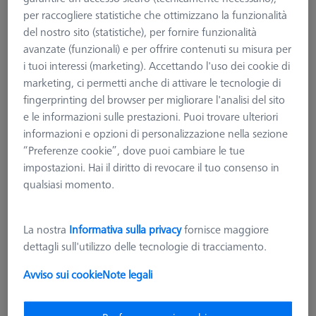
per raccogliere statistiche che ottimizzano la funzionalità
del nostro sito (statistiche), per fornire funzionalità
avanzate (funzionali) e per offrire contenuti su misura per
i tuoi interessi (marketing). Accettando l'uso dei cookie di
marketing, ci permetti anche di attivare le tecnologie di
fingerprinting del browser per migliorare l'analisi del sito
e le informazioni sulle prestazioni. Puoi trovare ulteriori
informazioni e opzioni di personalizzazione nella sezione
“Preferenze cookie”, dove puoi cambiare le tue
impostazioni. Hai il diritto di revocare il tuo consenso in
qualsiasi momento.
KIT FISSAGGIO PICCOLI COMPONENTI
La nostra
Informativa sulla privacy
fornisce maggiore
Kit EXPERT sistema bloccaggio
dettagli sull'utilizzo delle tecnologie di tracciamento.
OmniFix, 50 mm, 22 pezzi
626170-0010-915
Avviso sui cookie
Note legali
più IVA