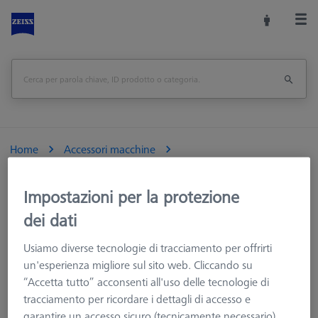
Home
Accessori macchine
Macchine CMM e Ottiche
Fissaggio dei particolari
Sistemi di fissaggio
Kit fissaggio OmniFix
Impostazioni per la protezione
Kit fissaggio piccoli componenti
dei dati
Kit EXPERT sistema bloccaggio OmniFix, 50 mm, 22 pezzi
Usiamo diverse tecnologie di tracciamento per offrirti
un'esperienza migliore sul sito web. Cliccando su
Stampa pagina
“Accetta tutto” acconsenti all'uso delle tecnologie di
tracciamento per ricordare i dettagli di accesso e
garantire un accesso sicuro (tecnicamente necessario),