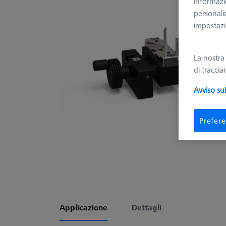
informazio
personali
impostazio
La nostr
di tracci
Avviso su
Prefere
Applicazione
Dettagli