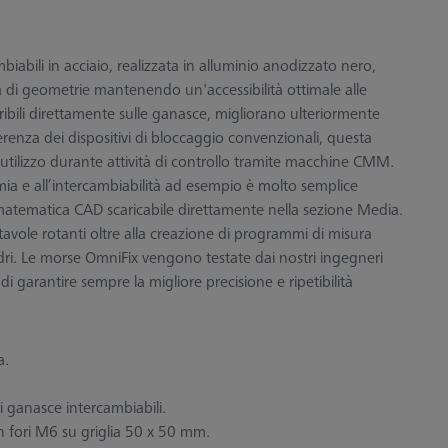
bili in acciaio, realizzata in alluminio anodizzato nero,
à di geometrie mantenendo un'accessibilità ottimale alle
eribili direttamente sulle ganasce, migliorano ulteriormente
erenza dei dispositivi di bloccaggio convenzionali, questa
'utilizzo durante attività di controllo tramite macchine CMM.
mia e all’intercambiabilità ad esempio è molto semplice
matematica CAD scaricabile direttamente nella sezione Media.
tavole rotanti oltre alla creazione di programmi di misura
lindri. Le morse OmniFix vengono testate dai nostri ingegneri
i garantire sempre la migliore precisione e ripetibilità
a.
 di ganasce intercambiabili.
on fori M6 su griglia 50 x 50 mm.