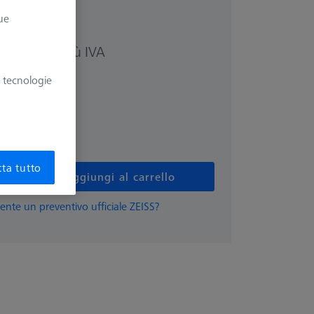
ue
più IVA
86 €
e tecnologie
ta tutto
Aggiungi al carrello
ente un preventivo ufficiale ZEISS?