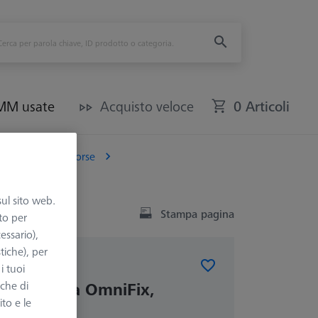
CMM usate
Acquisto veloce
0 Articoli
Mandrini e Morse
sul sito web.
Stampa pagina
to per
essario),
tiche), per
RSE STANDARD
i tuoi
metrologia OmniFix,
nche di
ito e le