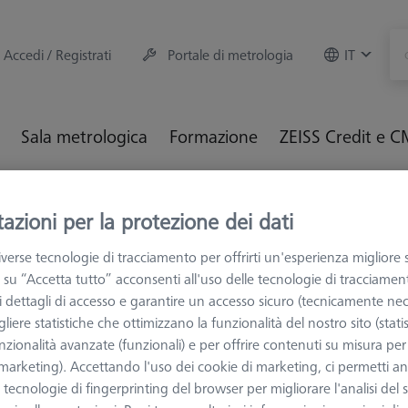
Accedi / Registrati
Portale di metrologia
IT
Sala metrologica
Formazione
ZEISS Credit e 
M e Ottiche
Fissaggio dei particolari
Sistemi di fissaggio
azioni per la protezione dei dati
logia OmniFix, 80x160
verse tecnologie di tracciamento per offrirti un'esperienza migliore 
 su “Accetta tutto” acconsenti all'uso delle tecnologie di tracciamen
 i dettagli di accesso e garantire un accesso sicuro (tecnicamente nec
liere statistiche che ottimizzano la funzionalità del nostro sito (statis
MANDRINI E MO
nzionalità avanzate (funzionali) e per offrire contenuti su misura per 
Morsa per 
 (marketing). Accettando l'uso dei cookie di marketing, ci permetti a
e tecnologie di fingerprinting del browser per migliorare l'analisi del s
80x160