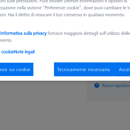
ni sulle prestazioni. Puoi trovare ulteriori informazioni e opzioni di
626109-9220-210
zzazione nella sezione “Preferenze cookie”, dove puoi cambiare le t
ni. Hai il diritto di revocare il tuo consenso in qualsiasi momento.
1.296,
a
Informativa sulla privacy
fornisce maggiore dettagli sull'utilizzo dell
amento.
Disponibile
i cookie
Note legali
nze sui cookie
Tecnicamente necessario
Accet
pz
Ricevi rapidam