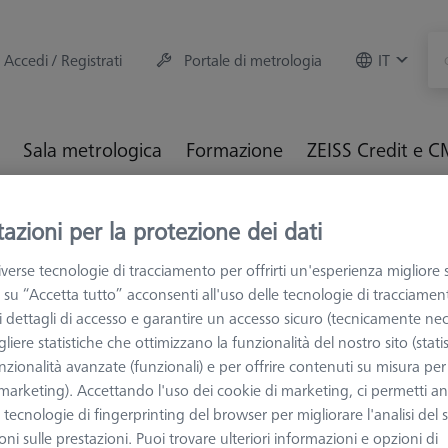
Accedi / Registrati
Portale di metrologia
IT
Sala metrologica
Formazione
ZEISS Credit e 
M e Ottiche
Fissaggio dei particolari
Sistemi di fissaggio
azioni per la protezione dei dati
fe mini Ø30 mm
verse tecnologie di tracciamento per offrirti un'esperienza migliore 
 su “Accetta tutto” acconsenti all'uso delle tecnologie di tracciamen
 i dettagli di accesso e garantire un accesso sicuro (tecnicamente nec
liere statistiche che ottimizzano la funzionalità del nostro sito (statis
nzionalità avanzate (funzionali) e per offrire contenuti su misura per 
MANDRINI E MO
 (marketing). Accettando l'uso dei cookie di marketing, ci permetti a
Mandrino 3
e tecnologie di fingerprinting del browser per migliorare l'analisi del s
626109-9220-082
ni sulle prestazioni. Puoi trovare ulteriori informazioni e opzioni di