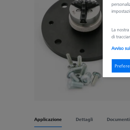
personali
impostazio
La nostr
di tracci
Avviso su
Prefere
Applicazione
Dettagli
Documenti