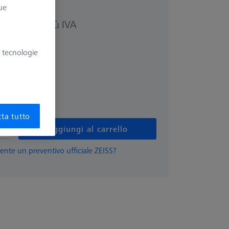
ue
più IVA
54 €
e tecnologie
ta tutto
Aggiungi al carrello
ente un preventivo ufficiale ZEISS?