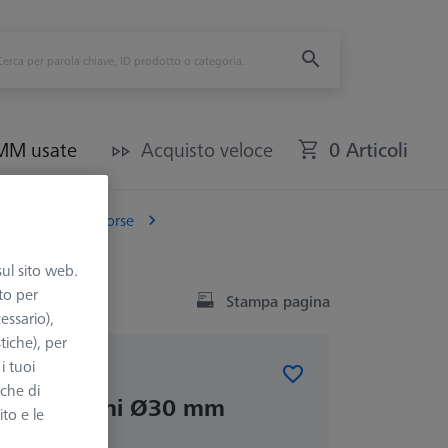
CMM usate
Acquisto veloce
0 Articoli
Mandrini e Morse
sul sito web.
to per
Stampa pagina
essario),
tiche), per
i tuoi
RSE STANDARD
nche di
 griffe mini Ø30 mm
ito e le