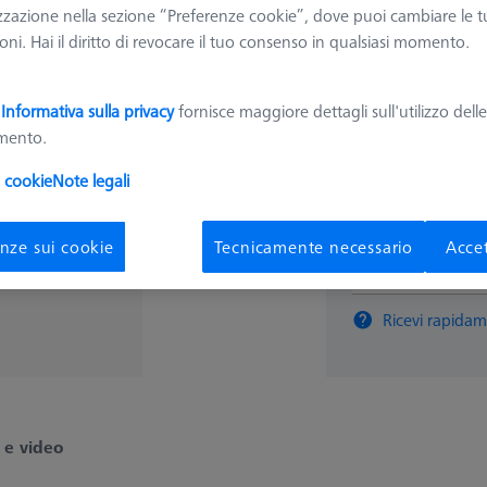
zzazione nella sezione “Preferenze cookie”, dove puoi cambiare le t
ni. Hai il diritto di revocare il tuo consenso in qualsiasi momento.
1.039,
a
Informativa sulla privacy
fornisce maggiore dettagli sull'utilizzo dell
Disponibile
amento.
i cookie
Note legali
nze sui cookie
Tecnicamente necessario
Accet
pz
Ricevi rapidam
 e video