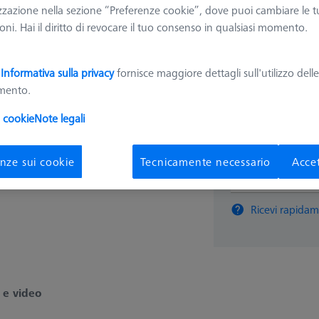
zzazione nella sezione “Preferenze cookie”, dove puoi cambiare le t
626109-9220-081
ni. Hai il diritto di revocare il tuo consenso in qualsiasi momento.
1.249,
a
Informativa sulla privacy
fornisce maggiore dettagli sull'utilizzo dell
amento.
Disponibile
i cookie
Note legali
nze sui cookie
Tecnicamente necessario
Accet
pz
Ricevi rapidam
 e video