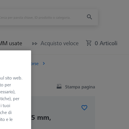
CMM usate
Acquisto veloce
0 Articoli
Mandrini e Morse
sul sito web.
to per
Stampa pagina
essario),
tiche), per
i tuoi
RSE STANDARD
nche di
 griffe Ø55 mm,
ito e le