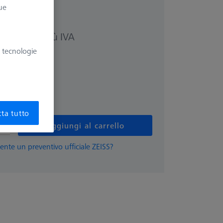
ue
più IVA
52 €
e tecnologie
ta tutto
Aggiungi al carrello
ente un preventivo ufficiale ZEISS?