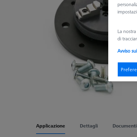
personali
impostazio
La nostr
di tracci
Avviso su
Prefere
Applicazione
Dettagli
Documenti