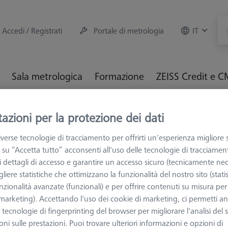
Accedi / Registrati
Portale di metrologia
IT
Sala metrologica
Formazione
ZEISS Credit e 
M e Ottiche
Fissaggio dei particolari
Sistemi di fissaggio
azioni per la protezione dei dati
e Ø55 mm, ultrapiatto
verse tecnologie di tracciamento per offrirti un'esperienza migliore 
 su “Accetta tutto” acconsenti all'uso delle tecnologie di tracciamen
 i dettagli di accesso e garantire un accesso sicuro (tecnicamente nec
liere statistiche che ottimizzano la funzionalità del nostro sito (statis
nzionalità avanzate (funzionali) e per offrire contenuti su misura per 
MANDRINI E MO
 (marketing). Accettando l'uso dei cookie di marketing, ci permetti a
Mandrino 3
e tecnologie di fingerprinting del browser per migliorare l'analisi del s
ultrapiatto
ni sulle prestazioni. Puoi trovare ulteriori informazioni e opzioni di