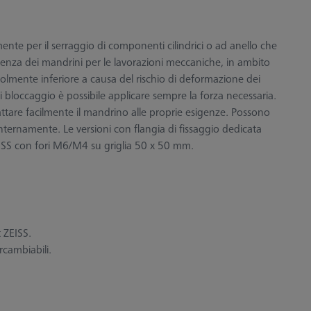
mente per il serraggio di componenti cilindrici o ad anello che
erenza dei mandrini per le lavorazioni meccaniche, in ambito
olmente inferiore a causa del rischio di deformazione dei
bloccaggio è possibile applicare sempre la forza necessaria.
dattare facilmente il mandrino alle proprie esigenze. Possono
nternamente. Le versioni con flangia di fissaggio dedicata
ISS con fori M6/M4 su griglia 50 x 50 mm.
t ZEISS.
ercambiabili.