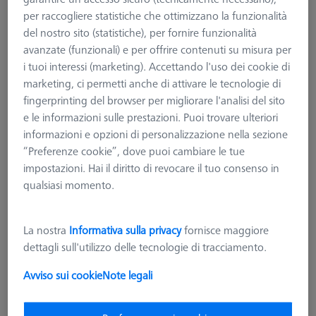
per raccogliere statistiche che ottimizzano la funzionalità
del nostro sito (statistiche), per fornire funzionalità
avanzate (funzionali) e per offrire contenuti su misura per
i tuoi interessi (marketing). Accettando l'uso dei cookie di
marketing, ci permetti anche di attivare le tecnologie di
fingerprinting del browser per migliorare l'analisi del sito
e le informazioni sulle prestazioni. Puoi trovare ulteriori
informazioni e opzioni di personalizzazione nella sezione
“Preferenze cookie”, dove puoi cambiare le tue
impostazioni. Hai il diritto di revocare il tuo consenso in
qualsiasi momento.
ARTEFATTI VERIFICA CMM
La nostra
Informativa sulla privacy
fornisce maggiore
RT Check, per O-INSPECT e
dettagli sull'utilizzo delle tecnologie di tracciamento.
DURAMAX
Avviso sui cookie
Note legali
626106-0058-000