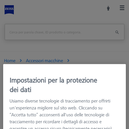
Home
Accessori macchine
Macchine CMM e Ottiche
Artefatti verifica metrologica
Impostazioni per la protezione
RT Check, per O-INSPECT e DURAMAX
dei dati
Stampa pagina
<<Panoramica
Usiamo diverse tecnologie di tracciamento per offrirti
un'esperienza migliore sul sito web. Cliccando su
“Accetta tutto” acconsenti all'uso delle tecnologie di
tracciamento per ricordare i dettagli di accesso e
garantire un accesso sicuro (tecnicamente necessario),