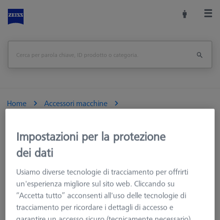
Home
Accessori macchine
Macchine CMM e Ottiche
Cambio tastatori CNC
Colonna MSR 2.0, per CMM con Z = 800 mm
Impostazioni per la protezione
dei dati
Stampa pagina
<<Panoramica
Usiamo diverse tecnologie di tracciamento per offrirti
un'esperienza migliore sul sito web. Cliccando su
“Accetta tutto” acconsenti all'uso delle tecnologie di
tracciamento per ricordare i dettagli di accesso e
garantire un accesso sicuro (tecnicamente necessario),