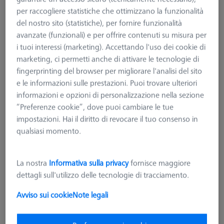
per raccogliere statistiche che ottimizzano la funzionalità
del nostro sito (statistiche), per fornire funzionalità
avanzate (funzionali) e per offrire contenuti su misura per
i tuoi interessi (marketing). Accettando l'uso dei cookie di
marketing, ci permetti anche di attivare le tecnologie di
fingerprinting del browser per migliorare l'analisi del sito
e le informazioni sulle prestazioni. Puoi trovare ulteriori
informazioni e opzioni di personalizzazione nella sezione
“Preferenze cookie”, dove puoi cambiare le tue
impostazioni. Hai il diritto di revocare il tuo consenso in
qualsiasi momento.
La nostra
Informativa sulla privacy
fornisce maggiore
dettagli sull'utilizzo delle tecnologie di tracciamento.
COLONNE BASE MSR 2.0
Colonna MSR 2.0, per CMM con Z =
Avviso sui cookie
Note legali
800 mm
626100-9300-800