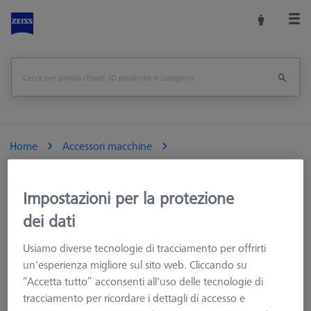
Home
Accessori macchine
Macchine CMM e Ottiche
Cambio tastatori CNC
Magazzino per 1 piattello VAST XXT
Impostazioni per la protezione
dei dati
Stampa pagina
<<Panoramica
Usiamo diverse tecnologie di tracciamento per offrirti
un'esperienza migliore sul sito web. Cliccando su
“Accetta tutto” acconsenti all'uso delle tecnologie di
tracciamento per ricordare i dettagli di accesso e