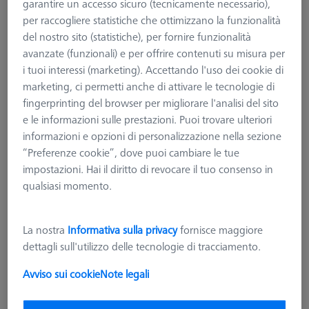
garantire un accesso sicuro (tecnicamente necessario),
per raccogliere statistiche che ottimizzano la funzionalità
del nostro sito (statistiche), per fornire funzionalità
avanzate (funzionali) e per offrire contenuti su misura per
i tuoi interessi (marketing). Accettando l'uso dei cookie di
marketing, ci permetti anche di attivare le tecnologie di
fingerprinting del browser per migliorare l'analisi del sito
e le informazioni sulle prestazioni. Puoi trovare ulteriori
informazioni e opzioni di personalizzazione nella sezione
“Preferenze cookie”, dove puoi cambiare le tue
impostazioni. Hai il diritto di revocare il tuo consenso in
qualsiasi momento.
La nostra
Informativa sulla privacy
fornisce maggiore
dettagli sull'utilizzo delle tecnologie di tracciamento.
MAGAZZINI
Magazzino per 1 piattello VAST
Avviso sui cookie
Note legali
XXT
620161-8511-000