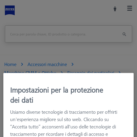
Home
Accessori macchine
Macchine CMM e Ottiche
Fissaggio dei particolari
Sistemi di fissaggio
Mandrini e Morse
Impostazioni per la protezione
Mandrini per tavole RT
Mandrino 3 griffe DIN6350, per tavole RT Ø100 mm
dei dati
Usiamo diverse tecnologie di tracciamento per offrirti
Stampa pagina
un'esperienza migliore sul sito web. Cliccando su
“Accetta tutto” acconsenti all'uso delle tecnologie di
tracciamento per ricordare i dettagli di accesso e