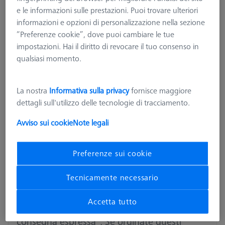
e le informazioni sulle prestazioni. Puoi trovare ulteriori
informazioni e opzioni di personalizzazione nella sezione
“Preferenze cookie”, dove puoi cambiare le tue
impostazioni. Hai il diritto di revocare il tuo consenso in
qualsiasi momento.
La nostra
Informativa sulla privacy
fornisce maggiore
dettagli sull'utilizzo delle tecnologie di tracciamento.
Avviso sui cookie
Note legali
Prodotti con consegna espressa
Preferenze sui cookie
Da adesso vi offriamo un servizio aggiuntivo:
Tecnicamente necessario
troverete molti dei tastatori M5 e M3 XXT nel
Accetta tutto
negozio contrassegnati come "prodotto con
consegna espressa". Se ordinate questi