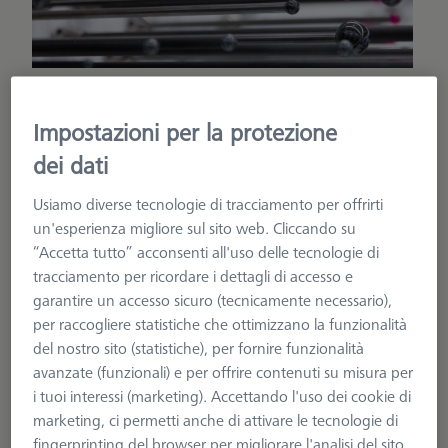
Tastatore speciale
Impostazioni per la protezione
Avete particolari esigenze di misurazione e
dei dati
non riuscite a trovare un tastatore adatto
Usiamo diverse tecnologie di tracciamento per offrirti
nella nostra gamma di prodotti? Richiedeteci
un'esperienza migliore sul sito web. Cliccando su
il vostro tastatore speciale su misura.
“Accetta tutto” acconsenti all'uso delle tecnologie di
Possiamo produrre quasi tutte le varianti
tracciamento per ricordare i dettagli di accesso e
immaginabili. Abbiamo sviluppato modelli
garantire un accesso sicuro (tecnicamente necessario),
per raccogliere statistiche che ottimizzano la funzionalità
digitali in cui è possibile specificare le proprie
del nostro sito (statistiche), per fornire funzionalità
esigenze in modo semplice e preciso.
avanzate (funzionali) e per offrire contenuti su misura per
i tuoi interessi (marketing). Accettando l'uso dei cookie di
Richiedi tastatore speciale
marketing, ci permetti anche di attivare le tecnologie di
fingerprinting del browser per migliorare l'analisi del sito