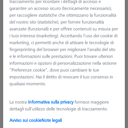
tracciamento per ricordare i dettagli di accesso e
garantire un accesso sicuro (tecnicamente necessario),
per raccogliere statistiche che ottimizzano la funzionalità
del nostro sito (statistiche), per fornire funzionalità
avanzate (funzionali) e per offrire contenuti su misura per
i tuoi interessi (marketing). Accettando l'uso dei cookie di
marketing, ci permetti anche di attivare le tecnologie di
fingerprinting del browser per migliorare l'analisi del sito
e le informazioni sulle prestazioni. Puoi trovare ulteriori
informazioni e opzioni di personalizzazione nella sezione
“Preferenze cookie”, dove puoi cambiare le tue
impostazioni. Hai il diritto di revocare il tuo consenso in
qualsiasi momento.
Lunghezza (L)
250,0 mm
La nostra
Informativa sulla privacy
fornisce maggiore
Materiale
Alluminio anodizzato nero
dettagli sull'utilizzo delle tecnologie di tracciamento.
Larghezza (B)
25,0 mm
Griglia
AF25
Avviso sui cookie
Note legali