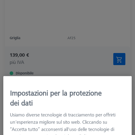
Griglia
AF25
139,00 €
più IVA
Disponibile
Barra quadra - 25x25x250mm, AF25, 2
Impostazioni per la protezione
pezzi
dei dati
626109-9610-009
Usiamo diverse tecnologie di tracciamento per offrirti
un'esperienza migliore sul sito web. Cliccando su
“Accetta tutto” acconsenti all'uso delle tecnologie di