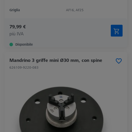
Griglia
AF16, AF25
79,99 €
più IVA
Disponibile
Mandrino 3 griffe mini Ø30 mm, con spine
626109-9220-083