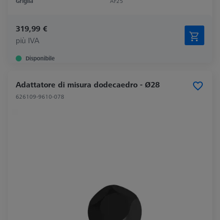
Griglia
AF25
319,99 €
più IVA
Disponibile
Adattatore di misura dodecaedro - Ø28
626109-9610-078