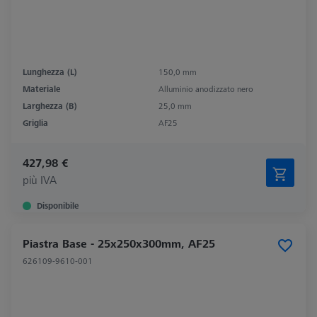
Lunghezza (L)
150,0 mm
Materiale
Alluminio anodizzato nero
Larghezza (B)
25,0 mm
Griglia
AF25
427,98 €
più IVA
Disponibile
Piastra Base - 25x250x300mm, AF25
626109-9610-001