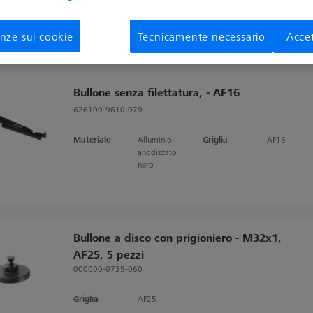
Griglia
AF25
nze sui cookie
Tecnicamente necessario
Accet
Bullone senza filettatura, - AF16
626109-9610-079
Materiale
Alluminio
Griglia
AF16
anodizzato
nero
Bullone a disco con prigioniero - M32x1,
AF25, 5 pezzi
000000-0735-060
Griglia
AF25