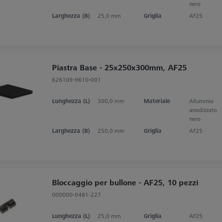
nero
Larghezza (B)
25,0 mm
Griglia
AF25
Piastra Base - 25x250x300mm, AF25
626109-9610-001
Lunghezza (L)
300,0 mm
Materiale
Alluminio
anodizzato
nero
Larghezza (B)
250,0 mm
Griglia
AF25
Bloccaggio per bullone - AF25, 10 pezzi
000000-0481-227
Lunghezza (L)
25,0 mm
Griglia
AF25