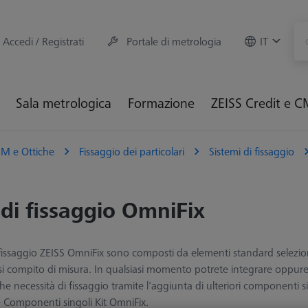
Accedi / Registrati
Portale di metrologia
IT
Sala metrologica
Formazione
ZEISS Credit e 
M e Ottiche
Fissaggio dei particolari
Sistemi di fissaggio
 di fissaggio OmniFix
i fissaggio ZEISS OmniFix sono composti da elementi standard selezion
si compito di misura. In qualsiasi momento potrete integrare oppure a
che necessità di fissaggio tramite l'aggiunta di ulteriori componenti s
 Componenti singoli Kit OmniFix.