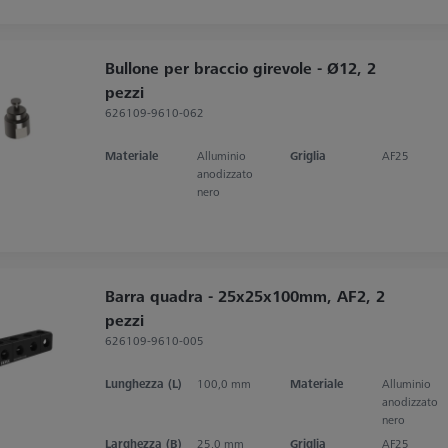
Bullone per braccio girevole - Ø12, 2
pezzi
626109-9610-062
Materiale
Alluminio
Griglia
AF25
anodizzato
nero
Barra quadra - 25x25x100mm, AF2, 2
pezzi
626109-9610-005
Lunghezza (L)
100,0 mm
Materiale
Alluminio
anodizzato
nero
Larghezza (B)
25,0 mm
Griglia
AF25