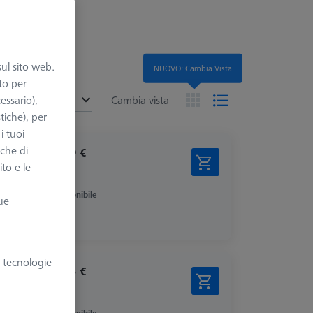
sul sito web.
NUOVO: Cambia Vista
to per
ended
essario),
Cambia vista
tiche), per
i tuoi
nche di
408,99 €
ito e le
più IVA
Disponibile
ue
e tecnologie
129,95 €
più IVA