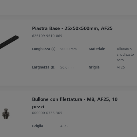
Piastra Base - 25x50x500mm, AF25
626109-9610-069
Lunghezza (L)
500,0 mm
Materiale
Alluminio
anodizzato
nero
Larghezza (B)
50,0 mm
Griglia
AF25
Bullone con filettatura - M8, AF25, 10
pezzi
000000-0735-305
Griglia
AF25