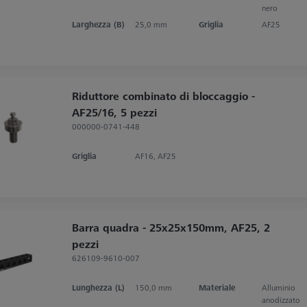
nero
Larghezza (B)
25,0 mm
Griglia
AF25
Riduttore combinato di bloccaggio -
AF25/16, 5 pezzi
000000-0741-448
Griglia
AF16, AF25
Barra quadra - 25x25x150mm, AF25, 2
pezzi
626109-9610-007
Lunghezza (L)
150,0 mm
Materiale
Alluminio
anodizzato