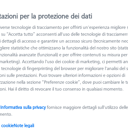
azioni per la protezione dei dati
ggiori informazioni su Kit di fissaggio OmniFix
verse tecnologie di tracciamento per offrirti un'esperienza migliore 
 su “Accetta tutto” acconsenti all'uso delle tecnologie di tracciamen
Ordinare
odotti
Recomm
 i dettagli di accesso e garantire un accesso sicuro (tecnicamente nec
liere statistiche che ottimizzano la funzionalità del nostro sito (statis
nzionalità avanzate (funzionali) e per offrire contenuti su misura per 
 (marketing). Accettando l'uso dei cookie di marketing, ci permetti a
Kit di connessione piccolo - AF25
e tecnologie di fingerprinting del browser per migliorare l'analisi del s
ni sulle prestazioni. Puoi trovare ulteriori informazioni e opzioni di
626109-9610-067
zzazione nella sezione “Preferenze cookie”, dove puoi cambiare le t
ni. Hai il diritto di revocare il tuo consenso in qualsiasi momento.
a
Informativa sulla privacy
fornisce maggiore dettagli sull'utilizzo dell
Bullone con filettatura - M6, AF25, 10
amento.
pezzi
000000-0481-234
i cookie
Note legali