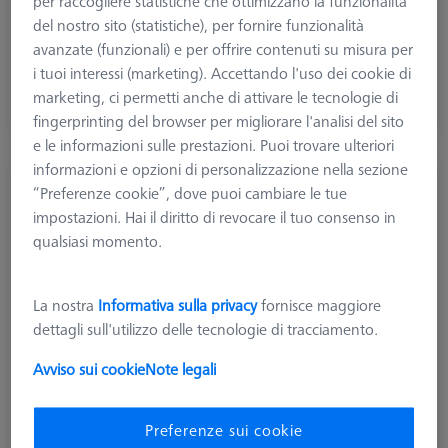
per raccogliere statistiche che ottimizzano la funzionalità
del nostro sito (statistiche), per fornire funzionalità
22,99 €
avanzate (funzionali) e per offrire contenuti su misura per
più IVA
i tuoi interessi (marketing). Accettando l'uso dei cookie di
marketing, ci permetti anche di attivare le tecnologie di
Tempi di consegna più lunghi
fingerprinting del browser per migliorare l'analisi del sito
e le informazioni sulle prestazioni. Puoi trovare ulteriori
informazioni e opzioni di personalizzazione nella sezione
MANDRINI E MORSE STANDARD
“Preferenze cookie”, dove puoi cambiare le tue
Morsa per metrologia OmniFix, 120x270, con
impostazioni. Hai il diritto di revocare il tuo consenso in
base
qualsiasi momento.
626109-9220-245
La nostra
Informativa sulla privacy
fornisce maggiore
dettagli sull'utilizzo delle tecnologie di tracciamento.
Avviso sui cookie
Note legali
Preferenze sui cookie