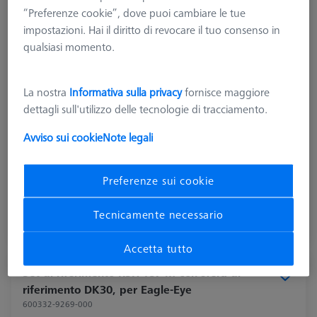
“Preferenze cookie”, dove puoi cambiare le tue
impostazioni. Hai il diritto di revocare il tuo consenso in
qualsiasi momento.
Tipologia di prodotto
Set di riferimento
Ø Sfera (DK)
30,0 mm
La nostra
Informativa sulla privacy
fornisce maggiore
Lunghezza (L)
364,0 mm
dettagli sull'utilizzo delle tecnologie di tracciamento.
Materiale
Acciaio inox
Materiale punta dello stilo
Ceramica
Avviso sui cookie
Note legali
Applicazione
Tattile
Preferenze sui cookie
1.534,65 €
più IVA
Tecnicamente necessario
Disponibile
Accetta tutto
Set di riferimento RSH-187-M con sfera di
riferimento DK30, per Eagle-Eye
600332-9269-000