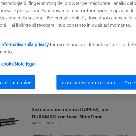
ggiori informazioni su Sistemi di caricamento
e tecnologie di fingerprinting del browser per migliorare l'analisi del s
ni sulle prestazioni. Puoi trovare ulteriori informazioni e opzioni di
zzazione nella sezione “Preferenze cookie”, dove puoi cambiare le t
Ordinare
ni. Hai il diritto di revocare il tuo consenso in qualsiasi momento.
dotti
Recomm
a
Informativa sulla privacy
fornisce maggiore dettagli sull'utilizzo dell
amento.
Contact package for TSI
626140-9123-500
i cookie
Note legali
Tipologia di prodotto
Sistema cambio
pallet
nze sui cookie
Tecnicamente necessario
Accet
Sistema caricamento DUPLEX, per
DURAMAX con base ShopFloor
602703-9010-001
Tipologia di prodotto
Sistema cambio
Applicazione
Termico