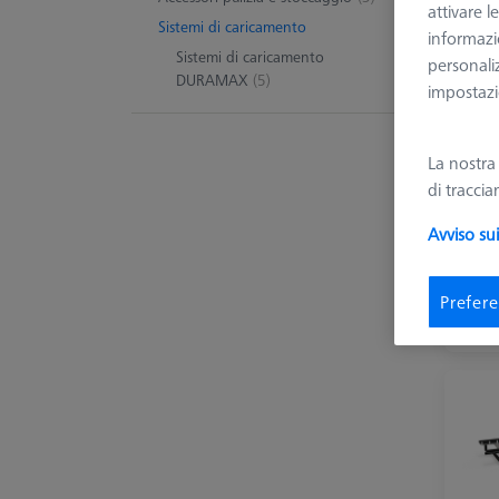
Ma
attivare l
Sistemi di caricamento
informazio
Sistemi di caricamento
personali
DURAMAX
(5)
impostazio
5 Pro
La nostr
di tracci
Avviso su
Prefere