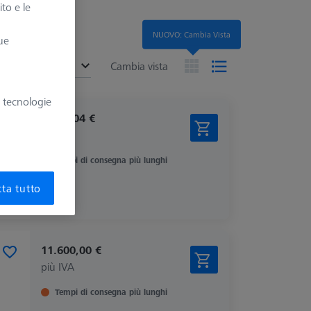
ito e le
NUOVO: Cambia Vista
ue
ended
Cambia vista
e tecnologie
1.612,04 €
più IVA
Tempi di consegna più lunghi
ta tutto
11.600,00 €
più IVA
Tempi di consegna più lunghi