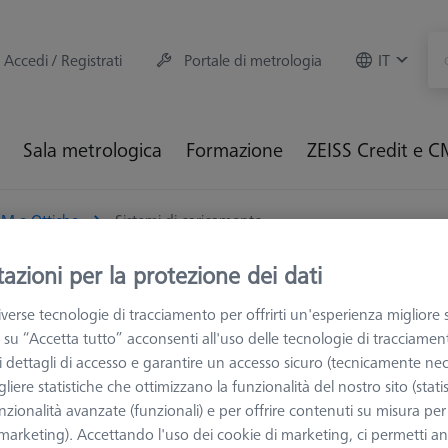
Accedi / Registrati
Portale di metrologia
IT
Sala metrologica
Formazione
ZEISS Credit e 
M e Ottiche
Sistemi di caricamento
azioni per la protezione dei dati
temi di caricamento
verse tecnologie di tracciamento per offrirti un'esperienza migliore 
 su “Accetta tutto” acconsenti all'uso delle tecnologie di tracciamen
 i dettagli di accesso e garantire un accesso sicuro (tecnicamente nec
 per caricamento facilitato ZEISS, studiati per permettere agli opera
liere statistiche che ottimizzano la funzionalità del nostro sito (statis
ed ergonomico i particolari da controllare.
nzionalità avanzate (funzionali) e per offrire contenuti su misura per 
 (marketing). Accettando l'uso dei cookie di marketing, ci permetti a