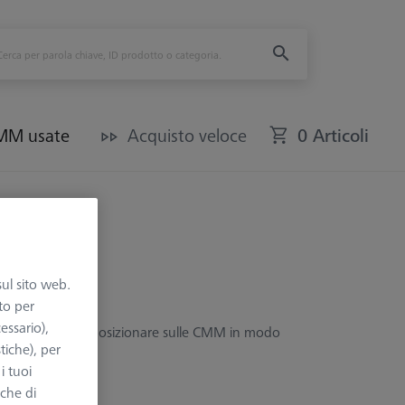
CMM usate
Acquisto veloce
0 Articoli
sul sito web.
to per
essario),
tori di caricare e posizionare sulle CMM in modo
tiche), per
i tuoi
nche di