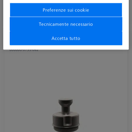
più IVA
Preferenze sui cookie
Disponibile
Tecnicamente necessario
Bullone a disco con prigioniero - M12x0,5,
Accetta tutto
AF25, 5 pezzi
000000-0735-062