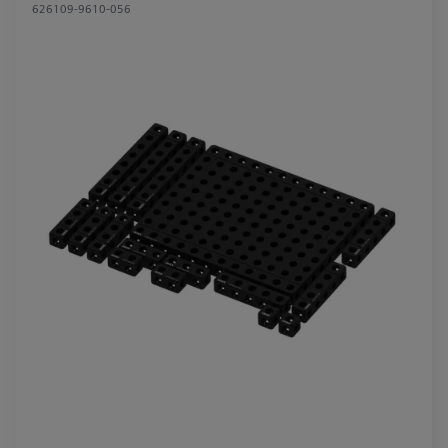
626109-9610-056