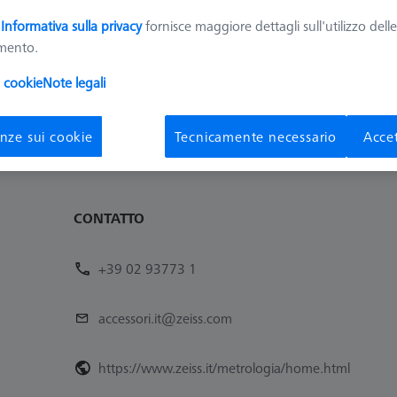
a
Informativa sulla privacy
fornisce maggiore dettagli sull'utilizzo dell
Ordinare
amento.
dotti
Recomm
i cookie
Note legali
nze sui cookie
Tecnicamente necessario
Accet
CONTATTO
+39 02 93773 1
accessori.it@zeiss.com
https://www.zeiss.it/metrologia/home.html