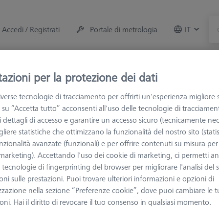
Accedi / Registrati
Portale di metrologia
IT
Sala metrologica
Formazione
ZEISS Credit e 
azioni per la protezione dei dati
verse tecnologie di tracciamento per offrirti un'esperienza migliore 
M e Ottiche
Calibrazione e verifica
Sistemi calibrazione R
 su “Accetta tutto” acconsenti all'uso delle tecnologie di tracciamen
 i dettagli di accesso e garantire un accesso sicuro (tecnicamente nec
liere statistiche che ottimizzano la funzionalità del nostro sito (statis
nzionalità avanzate (funzionali) e per offrire contenuti su misura per 
essori
 (marketing). Accettando l'uso dei cookie di marketing, ci permetti a
e tecnologie di fingerprinting del browser per migliorare l'analisi del s
ni sulle prestazioni. Puoi trovare ulteriori informazioni e opzioni di
 di calibrazione per il rugosimetro ZEISS ROTOS senza certificato di c
zzazione nella sezione “Preferenze cookie”, dove puoi cambiare le t
ni. Hai il diritto di revocare il tuo consenso in qualsiasi momento.
ggiori informazioni su Accessori