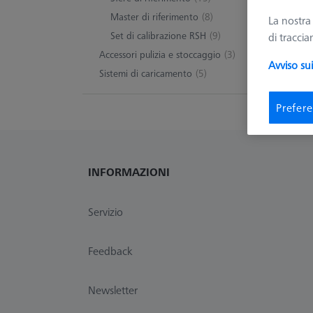
Master di riferimento
(8)
La nostr
Set di calibrazione RSH
(9)
di tracci
0 Pro
Accessori pulizia e stoccaggio
(3)
Avviso su
Sistemi di caricamento
(5)
Prefere
INFORMAZIONI
Servizio
Feedback
Newsletter