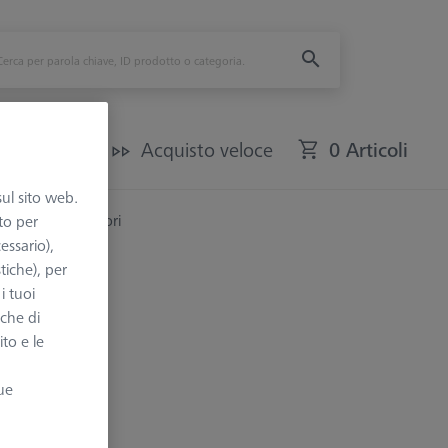
CMM usate
Acquisto veloce
0 Articoli
sul sito web.
OTOS
Accessori
to per
essario),
tiche), per
i tuoi
nche di
ito e le
alibrazione.
ue