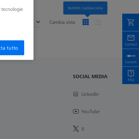
NUOVO: Cambia Vista
e tecnologie
ended
Cambia vista
ta tutto
SOCIAL MEDIA
LinkedIn
YouTube
X