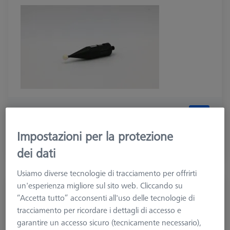
368,80 €
più IVA
Impostazioni per la protezione
Tempi di consegna più lunghi
dei dati
Usiamo diverse tecnologie di tracciamento per offrirti
un'esperienza migliore sul sito web. Cliccando su
PER MACCHINE A CONTATTO
“Accetta tutto” acconsenti all'uso delle tecnologie di
Sfera di riferimento, M6, DK15, DG18, L77,5, C -
tracciamento per ricordare i dettagli di accesso e
standard
garantire un accesso sicuro (tecnicamente necessario),
600332-8444-000