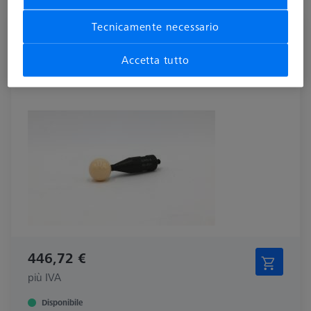
Tecnicamente necessario
PER MACCHINE A CONTATTO
Sfera di riferimento, M6, DK25, DG18, L82,5, C -
Accetta tutto
standard
600332-8445-000
446,72 €
più IVA
Disponibile