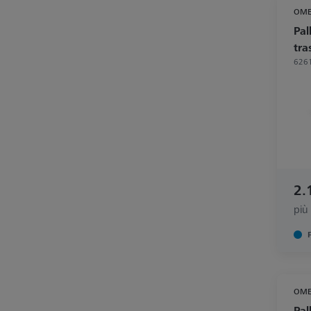
OME
Pal
tra
626
2.
più
OME
Pal