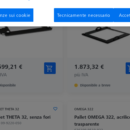
nze sui cookie
Tecnicamente necessario
Accet
599,21 €
1.873,32 €
 IVA
più IVA
Disponibile
Disponibile a breve
ET THETA 32
OMEGA 322
let THETA 32, senza fori
Pallet OMEGA 322, acrilic
109-9220-050
trasparente
626109-9510-022