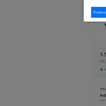
Prefere
1.
più
PALL
Pal
626