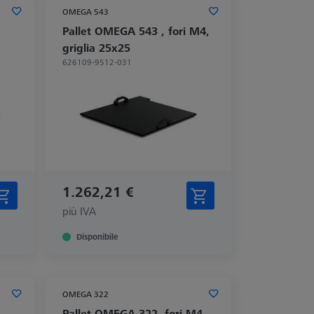
OMEGA 543
Pallet OMEGA 543 , fori M4,
griglia 25x25
626109-9512-031
1.262,21 €
più IVA
Disponibile
OMEGA 322
Pallet OMEGA 322, fori M4,