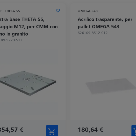
ET THETA 55
OMEGA 543
stra base THETA 55,
Acrilico trasparente, per
saggio M12, per CMM con
pallet OMEGA 543
626109-8512-012
no in granito
109-9220-512
354,57 €
180,64 €