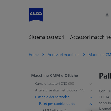
Sistema tastatori
Accessori macchine
Home
Accessori macchine
Macchine CM
Pal
Macchine CMM e Ottiche
Cambio tastatori CNC
(30)
Artefatti verifica metrologica
(44)
Con i s
THETA s
Fissaggio dei particolari
sono in
Pallet per cambio rapido
Normalm
CMM ottiche
(40)