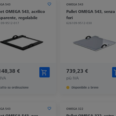
GA 543
OMEGA 543
let OMEGA 543, acrilico
Pallet OMEGA 543, senza
sparente, regolabile
fori
109-9512-017
626109-9512-030
148,38 €
739,23 €
 IVA
più IVA
Fatto su ordinazione
Disponibile a breve
GA 543
OMEGA 322
let OMEGA 543, per
Pallet OMEGA 322, vetro