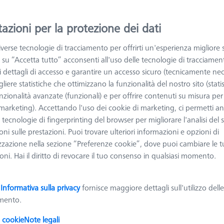
aricato e fissato manualmente un nuovo particolare da misurare. Q
utilizzando i sistemi cambio pallet, che consentono di preparare e 
azioni per la protezione dei dati
one di ri-posizionamento dei pallet è garantita da un sistema meccani
gio, rapido e riproducibile, che elimina la necessità di ri-allineament
verse tecnologie di tracciamento per offrirti un'esperienza migliore 
 su “Accetta tutto” acconsenti all'uso delle tecnologie di tracciamen
 i dettagli di accesso e garantire un accesso sicuro (tecnicamente nec
ggiori informazioni su Pallet per cambio rapido
liere statistiche che ottimizzano la funzionalità del nostro sito (statis
nzionalità avanzate (funzionali) e per offrire contenuti su misura per 
 (marketing). Accettando l'uso dei cookie di marketing, ci permetti a
Ordinare
odotti
Recomm
e tecnologie di fingerprinting del browser per migliorare l'analisi del s
ni sulle prestazioni. Puoi trovare ulteriori informazioni e opzioni di
zzazione nella sezione “Preferenze cookie”, dove puoi cambiare le t
ni. Hai il diritto di revocare il tuo consenso in qualsiasi momento.
GA 322
OMEGA 543
let OMEGA 322, acrilico
Pallet OMEGA 543, vetro
sparente, regolabile
trasparente, regolabile
a
Informativa sulla privacy
fornisce maggiore dettagli sull'utilizzo dell
109-9510-012
626109-9512-010
amento.
i cookie
Note legali