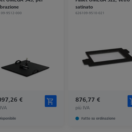
ibrazione
satinato
109-9512-000
626109-9510-021
097,26 €
876,77 €
 IVA
più IVA
Disponibile
Fatto su ordinazione