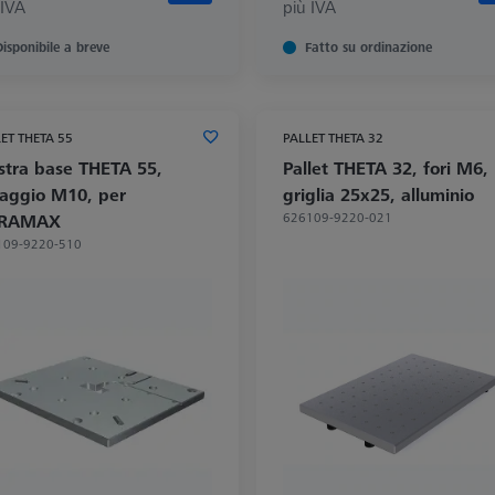
 IVA
più IVA
Disponibile a breve
Fatto su ordinazione
ET THETA 55
PALLET THETA 32
stra base THETA 55,
Pallet THETA 32, fori M6,
saggio M10, per
griglia 25x25, alluminio
626109-9220-021
RAMAX
109-9220-510