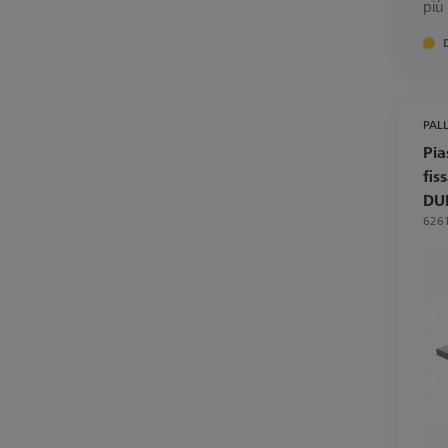
più
PALL
Pia
fis
DU
626