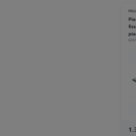
PALL
Pia
fis
pia
626
1.