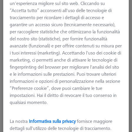
un'esperienza migliore sul sito web. Cliccando su
“Accetta tutto” acconsenti all'uso delle tecnologie di
tracciamento per ricordare i dettagli di accesso e
Maggiori informazioni su Per tavole roranti
garantire un accesso sicuro (tecnicamente necessario),
RT
per raccogliere statistiche che ottimizzano la funzionalità
del nostro sito (statistiche), per fornire funzionalità
avanzate (funzionali) e per offrire contenuti su misura per
i tuoi interessi (marketing). Accettando l'uso dei cookie di
marketing, ci permetti anche di attivare le tecnologie di
Set per qualifica RT
fingerprinting del browser per migliorare l'analisi del sito
626106-9370-000
e le informazioni sulle prestazioni. Puoi trovare ulteriori
informazioni e opzioni di personalizzazione nella sezione
“Preferenze cookie”, dove puoi cambiare le tue
impostazioni. Hai il diritto di revocare il tuo consenso in
qualsiasi momento.
La nostra
Informativa sulla privacy
fornisce maggiore
dettagli sull'utilizzo delle tecnologie di tracciamento.