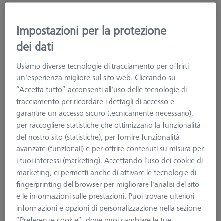
Impostazioni per la protezione
dei dati
Usiamo diverse tecnologie di tracciamento per offrirti
un'esperienza migliore sul sito web. Cliccando su
“Accetta tutto” acconsenti all'uso delle tecnologie di
tracciamento per ricordare i dettagli di accesso e
garantire un accesso sicuro (tecnicamente necessario),
per raccogliere statistiche che ottimizzano la funzionalità
del nostro sito (statistiche), per fornire funzionalità
avanzate (funzionali) e per offrire contenuti su misura per
Tipologia di prodotto
Morsa
i tuoi interessi (marketing). Accettando l'uso dei cookie di
Materiale
Acciaio inox
marketing, ci permetti anche di attivare le tecnologie di
Applicazione
Sicuro
fingerprinting del browser per migliorare l'analisi del sito
e le informazioni sulle prestazioni. Puoi trovare ulteriori
1.296,86 €
informazioni e opzioni di personalizzazione nella sezione
più IVA
“Preferenze cookie”, dove puoi cambiare le tue