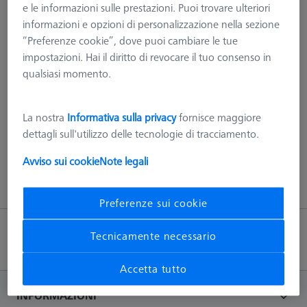
e le informazioni sulle prestazioni. Puoi trovare ulteriori
contenente, utensili, certificato di calibrazione del costruttore e
informazioni e opzioni di personalizzazione nella sezione
istruzioni all'uso. A seconda delle dimensioni dello strumento
“Preferenze cookie”, dove puoi cambiare le tue
di misura e la tecnologia della testa di misura, dev'essere scelto
impostazioni. Hai il diritto di revocare il tuo consenso in
un supporto di altezza adeguata
qualsiasi momento.
Maggiori informazioni su Senza sfere di
La nostra
Informativa sulla privacy
fornisce maggiore
riferimento
dettagli sull'utilizzo delle tecnologie di tracciamento.
Avviso sui cookie
Note legali
Preferenze sui cookie
Tecnicamente necessario
Torna su
Accetta tutto
INFORMAZIONI