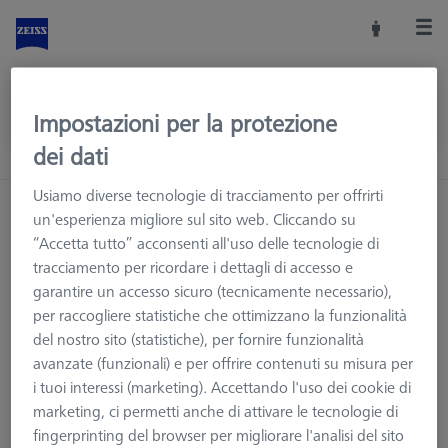
Impostazioni per la protezione
dei dati
Usiamo diverse tecnologie di tracciamento per offrirti
Home
Accessori macchine
un'esperienza migliore sul sito web. Cliccando su
Macchine CMM e Ottiche
Calibrazione e verifica
“Accetta tutto” acconsenti all'uso delle tecnologie di
Set di calibrazione RSH
Senza sfere di riferimento
tracciamento per ricordare i dettagli di accesso e
garantire un accesso sicuro (tecnicamente necessario),
per raccogliere statistiche che ottimizzano la funzionalità
del nostro sito (statistiche), per fornire funzionalità
avanzate (funzionali) e per offrire contenuti su misura per
Senza sfere di riferimento
i tuoi interessi (marketing). Accettando l'uso dei cookie di
marketing, ci permetti anche di attivare le tecnologie di
Set RSH di calibrazione in valigetta SENZA sfere di riferimento.
fingerprinting del browser per migliorare l'analisi del sito
L'equipaggiamento di base consiste in una valigetta