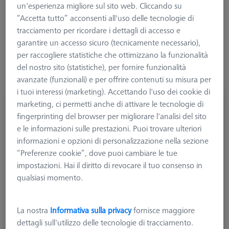
un'esperienza migliore sul sito web. Cliccando su
“Accetta tutto” acconsenti all'uso delle tecnologie di
tracciamento per ricordare i dettagli di accesso e
Maggiori informazioni su Per tavole roranti
garantire un accesso sicuro (tecnicamente necessario),
RT
per raccogliere statistiche che ottimizzano la funzionalità
del nostro sito (statistiche), per fornire funzionalità
avanzate (funzionali) e per offrire contenuti su misura per
i tuoi interessi (marketing). Accettando l'uso dei cookie di
marketing, ci permetti anche di attivare le tecnologie di
Set per qualifica RT
fingerprinting del browser per migliorare l'analisi del sito
626106-9370-000
e le informazioni sulle prestazioni. Puoi trovare ulteriori
informazioni e opzioni di personalizzazione nella sezione
“Preferenze cookie”, dove puoi cambiare le tue
impostazioni. Hai il diritto di revocare il tuo consenso in
qualsiasi momento.
La nostra
Informativa sulla privacy
fornisce maggiore
dettagli sull'utilizzo delle tecnologie di tracciamento.