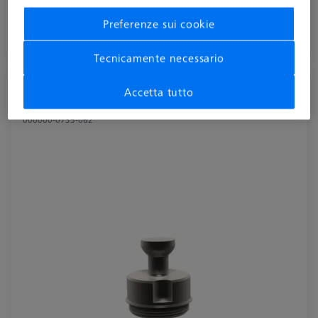
più IVA
Preferenze sui cookie
Disponibile
Tecnicamente necessario
Bullone a disco con prigioniero - M12x0,5,
Accetta tutto
AF25, 5 pezzi
000000-0735-062