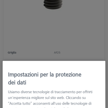
Griglia
AF25
15,99 €
più IVA
Impostazioni per la protezione
Disponibile
dei dati
Usiamo diverse tecnologie di tracciamento per offrirti
Vite zigrinata - M4, Ø16x19,5
un'esperienza migliore sul sito web. Cliccando su
000000-0741-449
“Accetta tutto” acconsenti all'uso delle tecnologie di