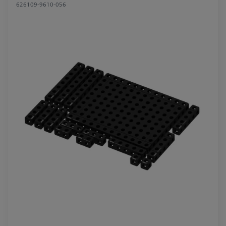
626109-9610-056