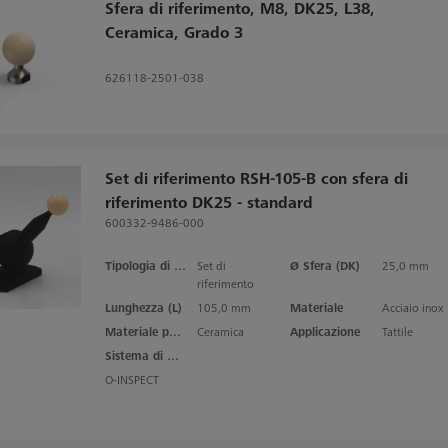
Sfera di riferimento, M8, DK25, L38,
Ceramica, Grado 3
626118-2501-038
Set di riferimento RSH-105-B con sfera di
riferimento DK25 - standard
600332-9486-000
Tipologia di prodotto
Set di
Ø Sfera (DK)
25,0 mm
riferimento
Lunghezza (L)
105,0 mm
Materiale
Acciaio inox
Materiale punta dello stilo
Ceramica
Applicazione
Tattile
Sistema di misura
O-INSPECT