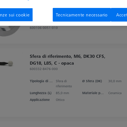
Anello di regolazione DIN 2250-C Ø50
mm
nze sui cookie
Tecnicamente necessario
Accet
600106-0051-010
Sfera di riferimento, M6, DK30 CFS,
DG18, L85, C - opaca
600332-8476-000
Tipologia di prodotto
Sfera di
Ø Sfera (DK)
30,0 mm
riferimento
Lunghezza (L)
85,0 mm
Materiale punta dello stilo
Ceramica
Applicazione
Ottico