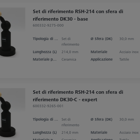
Set di riferimento RSH-214 con sfera di
riferimento DK30 - base
600332-9275-000
Tipologia di prodotto
Set di
Ø Sfera (DK)
30,0 mm
riferimento
Lunghezza (L)
214,0 mm
Materiale
Acciaio inox
Materiale punta dello stilo
Ceramica
Applicazione
Tattile
Set di riferimento RSH-214 con sfera di
riferimento DK30-C - expert
600332-9265-001
Tipologia di prodotto
Set di
Ø Sfera (DK)
30,0 mm
riferimento
Lunghezza (L)
214,0 mm
Materiale
Acciaio inox
Materiale punta dello stilo
Ceramica
Applicazione
Tattile