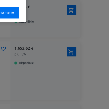
638,13 €
più IVA
ta tutto
Disponibile
1.653,62 €
più IVA
Disponibile