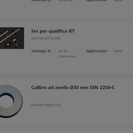
Set per qualifica RT
626106-9370-000
Tipologia di prodotto
Set di
Applicazione
Tattile
riferimento
Calibro ad anello Ø30 mm DIN 2250-C
000000-0608-754