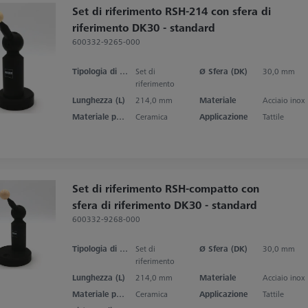
Set di riferimento RSH-214 con sfera di
riferimento DK30 - standard
600332-9265-000
Tipologia di prodotto
Set di
Ø Sfera (DK)
30,0 mm
riferimento
Lunghezza (L)
214,0 mm
Materiale
Acciaio inox
Materiale punta dello stilo
Ceramica
Applicazione
Tattile
Set di riferimento RSH-compatto con
sfera di riferimento DK30 - standard
600332-9268-000
Tipologia di prodotto
Set di
Ø Sfera (DK)
30,0 mm
riferimento
Lunghezza (L)
214,0 mm
Materiale
Acciaio inox
Materiale punta dello stilo
Ceramica
Applicazione
Tattile