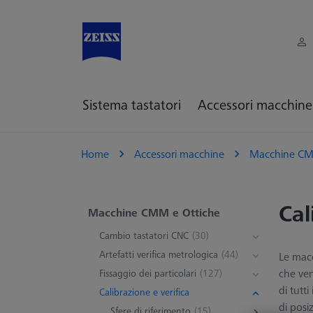
Sistema tastatori
Accessori macchine
Home
Accessori macchine
Macchine CM
Cal
Macchine CMM e Ottiche
Cambio tastatori CNC
(30)
Artefatti verifica metrologica
(44)
Le macc
che ven
Fissaggio dei particolari
(127)
di tutt
Calibrazione e verifica
di posi
Sfere di riferimento
(15)