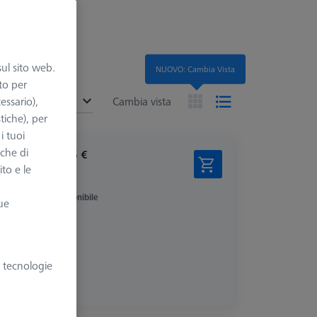
sul sito web.
NUOVO: Cambia Vista
to per
ended
essario),
Cambia vista
tiche), per
i tuoi
nche di
405,56 €
ito e le
più IVA
Disponibile
ue
e tecnologie