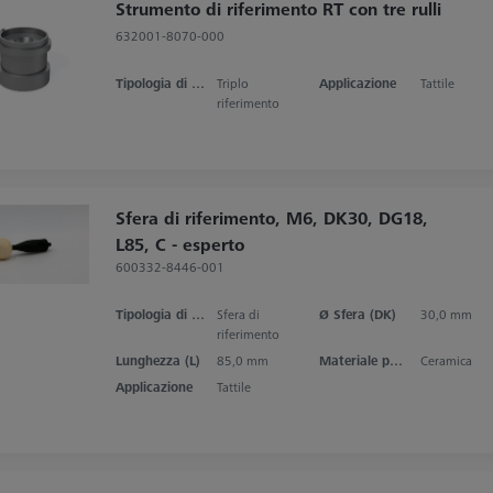
Strumento di riferimento RT con tre rulli
632001-8070-000
Tipologia di prodotto
Triplo
Applicazione
Tattile
riferimento
Sfera di riferimento, M6, DK30, DG18,
L85, C - esperto
600332-8446-001
Tipologia di prodotto
Sfera di
Ø Sfera (DK)
30,0 mm
riferimento
Lunghezza (L)
85,0 mm
Materiale punta dello stilo
Ceramica
Applicazione
Tattile