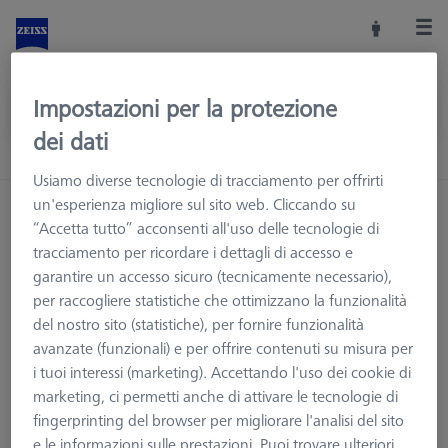
Impostazioni per la protezione
dei dati
Usiamo diverse tecnologie di tracciamento per offrirti
un'esperienza migliore sul sito web. Cliccando su
Home
Accessori macchine
“Accetta tutto” acconsenti all'uso delle tecnologie di
Macchine CMM e Ottiche
Calibrazione e verifica
tracciamento per ricordare i dettagli di accesso e
Sistemi calibrazione ROTOS
Con certificato di calibrazione
garantire un accesso sicuro (tecnicamente necessario),
per raccogliere statistiche che ottimizzano la funzionalità
del nostro sito (statistiche), per fornire funzionalità
avanzate (funzionali) e per offrire contenuti su misura per
Con certificato di calibrazione
i tuoi interessi (marketing). Accettando l'uso dei cookie di
marketing, ci permetti anche di attivare le tecnologie di
fingerprinting del browser per migliorare l'analisi del sito
Sistemi di calibrazione per il rugosimetro ZEISS ROTOS completi
e le informazioni sulle prestazioni. Puoi trovare ulteriori
di certificato di calibrazione.