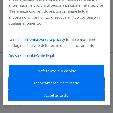
informazioni e opzioni di personalizzazione nella sezione
“Preferenze cookie”, dove puoi cambiare le tue
Maggiori informazioni su Con certificato di
impostazioni. Hai il diritto di revocare il tuo consenso in
calibrazione
qualsiasi momento.
La nostra
Informativa sulla privacy
fornisce maggiore
dettagli sull'utilizzo delle tecnologie di tracciamento.
Avviso sui cookie
Note legali
Torna su
Preferenze sui cookie
Tecnicamente necessario
INFORMAZIONI
Accetta tutto
CONTATTO