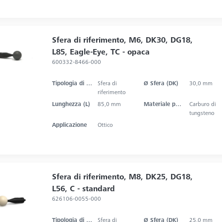
Sfera di riferimento, M6, DK30, DG18,
L85, Eagle-Eye, TC - opaca
600332-8466-000
Tipologia di prodotto
Sfera di
Ø Sfera (DK)
30,0 mm
riferimento
Lunghezza (L)
85,0 mm
Materiale punta dello stilo
Carburo di
tungsteno
Applicazione
Ottico
Sfera di riferimento, M8, DK25, DG18,
L56, C - standard
626106-0055-000
Tipologia di prodotto
Sfera di
Ø Sfera (DK)
25,0 mm