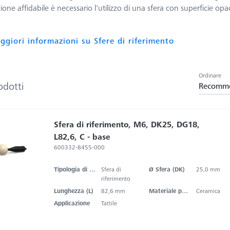
zione affidabile è necessario l'utilizzo di una sfera con superficie opa
ggiori informazioni su Sfere di riferimento
Ordinare
odotti
Recomm
Sfera di riferimento, M6, DK25, DG18,
L82,6, C - base
600332-8455-000
Tipologia di prodotto
Sfera di
Ø Sfera (DK)
25,0 mm
riferimento
Lunghezza (L)
82,6 mm
Materiale punta dello stilo
Ceramica
Applicazione
Tattile