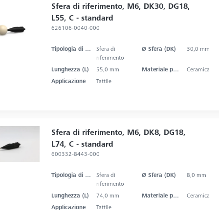
Sfera di riferimento, M6, DK30, DG18,
L55, C - standard
626106-0040-000
Tipologia di prodotto
Sfera di
Ø Sfera (DK)
30,0 mm
riferimento
Lunghezza (L)
55,0 mm
Materiale punta dello stilo
Ceramica
Applicazione
Tattile
Sfera di riferimento, M6, DK8, DG18,
L74, C - standard
600332-8443-000
Tipologia di prodotto
Sfera di
Ø Sfera (DK)
8,0 mm
riferimento
Lunghezza (L)
74,0 mm
Materiale punta dello stilo
Ceramica
Applicazione
Tattile