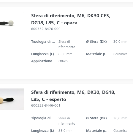
Sfera di riferimento, M6, DK30 CFS,
DG18, L85, C - opaca
600332-8476-000
Tipologia di prodotto
Sfera di
Ø Sfera (DK)
30,0 mm
riferimento
Lunghezza (L)
85,0 mm
Materiale punta dello stilo
Ceramica
Applicazione
Ottico
Sfera di riferimento, M6, DK30, DG18,
L85, C - esperto
600332-8446-001
Tipologia di prodotto
Sfera di
Ø Sfera (DK)
30,0 mm
riferimento
Lunghezza (L)
85,0 mm
Materiale punta dello stilo
Ceramica