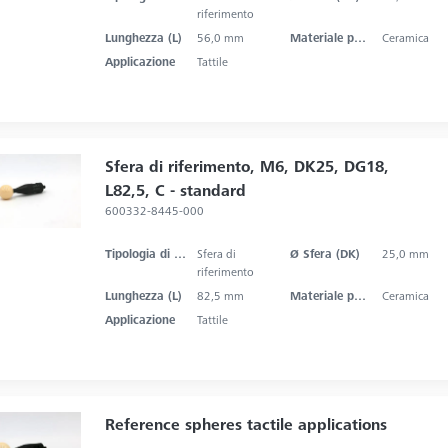
riferimento
Lunghezza (L)
56,0 mm
Materiale punta dello stilo
Ceramica
Applicazione
Tattile
Sfera di riferimento, M6, DK25, DG18,
L82,5, C - standard
600332-8445-000
Tipologia di prodotto
Sfera di
Ø Sfera (DK)
25,0 mm
riferimento
Lunghezza (L)
82,5 mm
Materiale punta dello stilo
Ceramica
Applicazione
Tattile
Reference spheres tactile applications