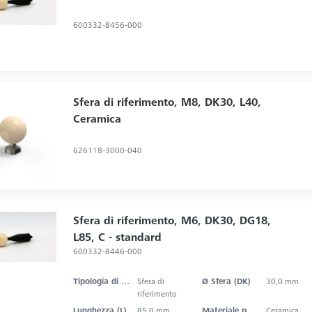
600332-8456-000
Sfera di riferimento, M8, DK30, L40,
Ceramica
626118-3000-040
Sfera di riferimento, M6, DK30, DG18,
L85, C - standard
600332-8446-000
Tipologia di prodotto
Sfera di
Ø Sfera (DK)
30,0 mm
riferimento
Lunghezza (L)
85,0 mm
Materiale punta dello stilo
Ceramica