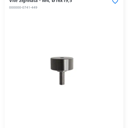
Vite zigrinata - M4, Ø16x19,5
000000-0741-449