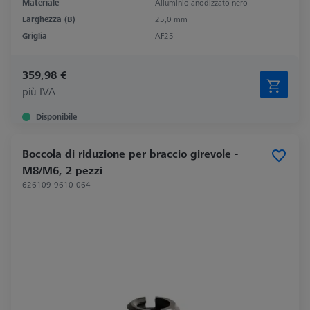
Materiale
Alluminio anodizzato nero
Larghezza (B)
25,0 mm
Griglia
AF25
359,98 €
più IVA
Disponibile
Boccola di riduzione per braccio girevole -
M8/M6, 2 pezzi
626109-9610-064