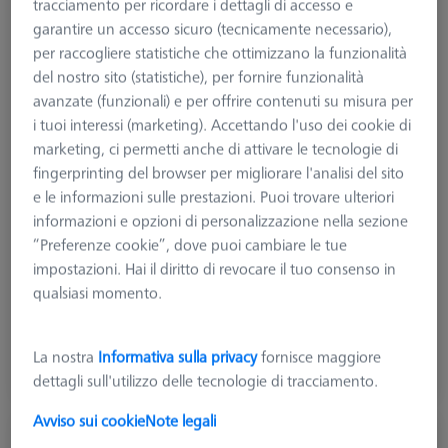
tracciamento per ricordare i dettagli di accesso e
garantire un accesso sicuro (tecnicamente necessario),
per raccogliere statistiche che ottimizzano la funzionalità
del nostro sito (statistiche), per fornire funzionalità
avanzate (funzionali) e per offrire contenuti su misura per
i tuoi interessi (marketing). Accettando l'uso dei cookie di
marketing, ci permetti anche di attivare le tecnologie di
Tipologia di prodotto
Pallet a cornice
fingerprinting del browser per migliorare l'analisi del sito
Materiale
Vetro trasparente
e le informazioni sulle prestazioni. Puoi trovare ulteriori
Applicazione
Sicuro
informazioni e opzioni di personalizzazione nella sezione
Sistema di misura
“Preferenze cookie”, dove puoi cambiare le tue
O-INSPECT 543
impostazioni. Hai il diritto di revocare il tuo consenso in
Griglia
Blank
qualsiasi momento.
1.873,32 €
più IVA
La nostra
Informativa sulla privacy
fornisce maggiore
dettagli sull'utilizzo delle tecnologie di tracciamento.
Disponibile a breve
Avviso sui cookie
Note legali
Pallet OMEGA 543 , fori M4, griglia 25x25,