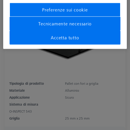
alleggerito, analisi temperatura
Preferenze sui cookie
626109-9512-041
Tecnicamente necessario
Accetta tutto
Tipologia di prodotto
Pallet con fori a griglia
Materiale
Alluminio
Applicazione
Sicuro
Sistema di misura
O-INSPECT 543
Griglia
25 mm x 25 mm