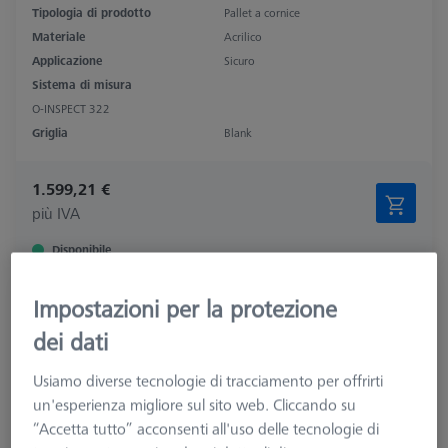
Tipologia di prodotto
Pallet a cornice
Materiale
Acrilico
Applicazione
Sicuro
Sistema di misura
O-INSPECT 322
Griglia
Blank
1.599,21 €
più IVA
Disponibile
Pallet OMEGA 543, vetro trasparente,
Impostazioni per la protezione
regolabile
dei dati
626109-9512-010
Usiamo diverse tecnologie di tracciamento per offrirti
un'esperienza migliore sul sito web. Cliccando su
“Accetta tutto” acconsenti all'uso delle tecnologie di