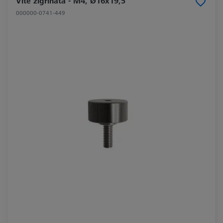
Vite zigrinata - M4, Ø16x19,5
000000-0741-449