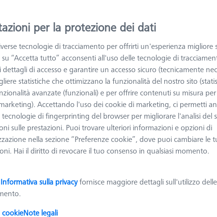
ggiori informazioni su Fissaggio dei particolari
azioni per la protezione dei dati
verse tecnologie di tracciamento per offrirti un'esperienza migliore 
Ordinare
rodotti
Recomm
 su “Accetta tutto” acconsenti all'uso delle tecnologie di tracciamen
 i dettagli di accesso e garantire un accesso sicuro (tecnicamente nec
liere statistiche che ottimizzano la funzionalità del nostro sito (statis
nzionalità avanzate (funzionali) e per offrire contenuti su misura per 
Kit STARTER sistema bloccaggio
 (marketing). Accettando l'uso dei cookie di marketing, ci permetti a
OmniFix, 50 mm, 13 pezzi
e tecnologie di fingerprinting del browser per migliorare l'analisi del s
626170-0011-128
ni sulle prestazioni. Puoi trovare ulteriori informazioni e opzioni di
Tipologia di prodotto
Settare
Materiale
Alluminio
zzazione nella sezione “Preferenze cookie”, dove puoi cambiare le t
Applicazione
Montare
ni. Hai il diritto di revocare il tuo consenso in qualsiasi momento.
a
Informativa sulla privacy
fornisce maggiore dettagli sull'utilizzo dell
amento.
Pallet OMEGA 322, acrilico trasparente,
regolabile
i cookie
Note legali