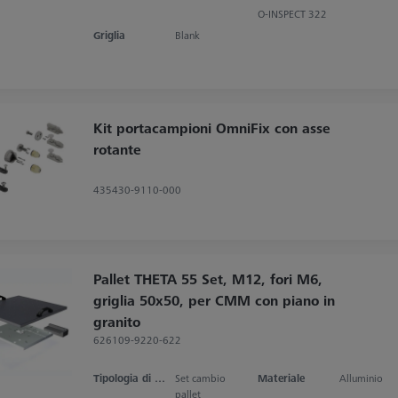
O-INSPECT 322
Griglia
Blank
Kit portacampioni OmniFix con asse
rotante
435430-9110-000
Pallet THETA 55 Set, M12, fori M6,
griglia 50x50, per CMM con piano in
granito
626109-9220-622
Tipologia di prodotto
Set cambio
Materiale
Alluminio
pallet