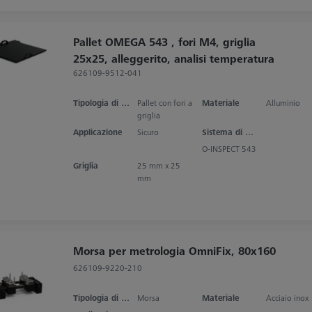
Pallet OMEGA 543 , fori M4, griglia
25x25, alleggerito, analisi temperatura
626109-9512-041
Tipologia di prodotto
Pallet con fori a
Materiale
Alluminio
griglia
Applicazione
Sicuro
Sistema di misura
O-INSPECT 543
Griglia
25 mm x 25
mm
Morsa per metrologia OmniFix, 80x160
626109-9220-210
Tipologia di prodotto
Morsa
Materiale
Acciaio inox