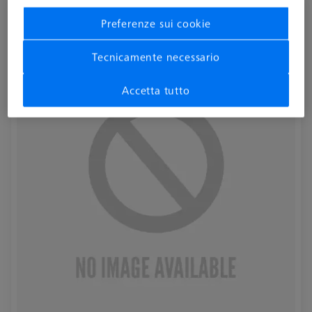
Part-program, per CMM Check ultra RT
Preferenze sui cookie
626001-0230-020
Tecnicamente necessario
Accetta tutto