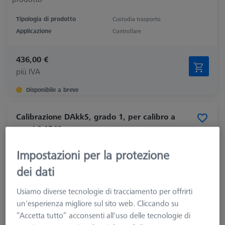
Tipologia di prodotto
Custodia trasporto
Applicazione
Controllare
436,00 €
più IVA
Disponibile a breve
Calibrazione DAkkS, grado 1, per calibro a
passi 0-1540 mm
600080-0010-023
Impostazioni per la protezione
dei dati
Usiamo diverse tecnologie di tracciamento per offrirti
un'esperienza migliore sul sito web. Cliccando su
“Accetta tutto” acconsenti all'uso delle tecnologie di