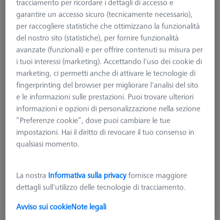
tracciamento per ricordare i dettagli di accesso e
garantire un accesso sicuro (tecnicamente necessario),
per raccogliere statistiche che ottimizzano la funzionalità
del nostro sito (statistiche), per fornire funzionalità
avanzate (funzionali) e per offrire contenuti su misura per
i tuoi interessi (marketing). Accettando l'uso dei cookie di
marketing, ci permetti anche di attivare le tecnologie di
fingerprinting del browser per migliorare l'analisi del sito
e le informazioni sulle prestazioni. Puoi trovare ulteriori
informazioni e opzioni di personalizzazione nella sezione
“Preferenze cookie”, dove puoi cambiare le tue
impostazioni. Hai il diritto di revocare il tuo consenso in
Tipologia di prodotto
Calibrazione
qualsiasi momento.
Applicazione
Calibrare
La nostra
Informativa sulla privacy
fornisce maggiore
1.965,00 €
dettagli sull'utilizzo delle tecnologie di tracciamento.
più IVA
Avviso sui cookie
Note legali
Tempi di consegna più lunghi