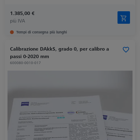
1.385,00 €
più IVA
Tempi di consegna più lunghi
Calibrazione DAkkS, grado 0, per calibro a
passi 0-2020 mm
600080-0010-017