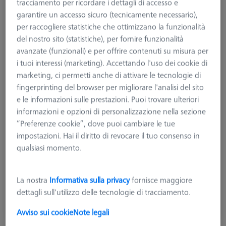
tracciamento per ricordare i dettagli di accesso e
garantire un accesso sicuro (tecnicamente necessario),
per raccogliere statistiche che ottimizzano la funzionalità
del nostro sito (statistiche), per fornire funzionalità
avanzate (funzionali) e per offrire contenuti su misura per
i tuoi interessi (marketing). Accettando l'uso dei cookie di
marketing, ci permetti anche di attivare le tecnologie di
fingerprinting del browser per migliorare l'analisi del sito
e le informazioni sulle prestazioni. Puoi trovare ulteriori
informazioni e opzioni di personalizzazione nella sezione
“Preferenze cookie”, dove puoi cambiare le tue
impostazioni. Hai il diritto di revocare il tuo consenso in
Tipologia di prodotto
Calibrazione
qualsiasi momento.
Applicazione
Calibrare
La nostra
Informativa sulla privacy
fornisce maggiore
1.965,00 €
dettagli sull'utilizzo delle tecnologie di tracciamento.
più IVA
Avviso sui cookie
Note legali
Tempi di consegna più lunghi