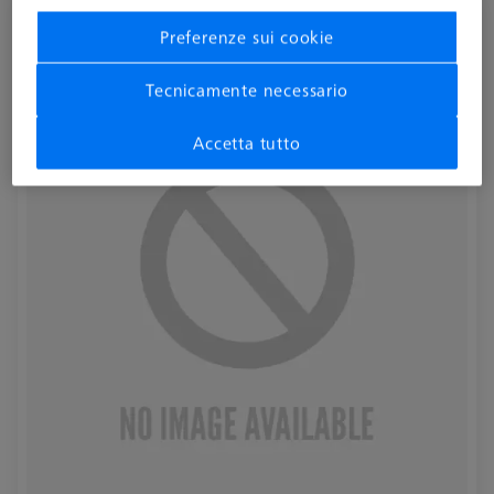
Part-program, per CMM Check ultra RT
Preferenze sui cookie
626001-0230-020
Tecnicamente necessario
Accetta tutto