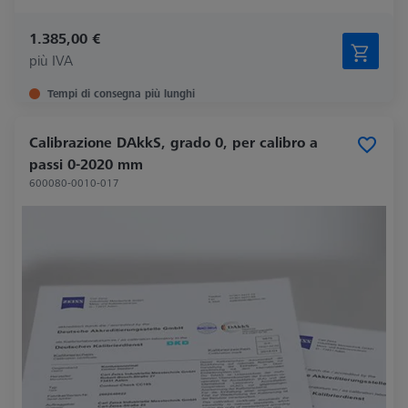
1.385,00 €
più IVA
Tempi di consegna più lunghi
Calibrazione DAkkS, grado 0, per calibro a
passi 0-2020 mm
600080-0010-017