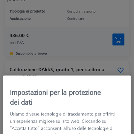
Tipologia di prodotto
Custodia trasporto
Applicazione
Controllare
436,00 €
più IVA
Disponibile a breve
Calibrazione DAkkS, grado 1, per calibro a
passi 0-1540 mm
600080-0010-023
Impostazioni per la protezione
dei dati
Usiamo diverse tecnologie di tracciamento per offrirti
un'esperienza migliore sul sito web. Cliccando su
“Accetta tutto” acconsenti all'uso delle tecnologie di