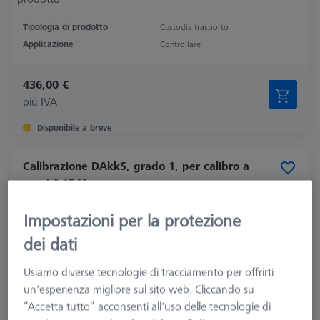
Tipologia di prodotto
Custodia trasporto
Applicazione
Controllare
436,00 €
più IVA
Disponibile a breve
Calibrazione DAkkS, grado 1, per calibro a
passi 0-1540 mm
600080-0010-023
Impostazioni per la protezione
dei dati
Usiamo diverse tecnologie di tracciamento per offrirti
un'esperienza migliore sul sito web. Cliccando su
“Accetta tutto” acconsenti all'uso delle tecnologie di