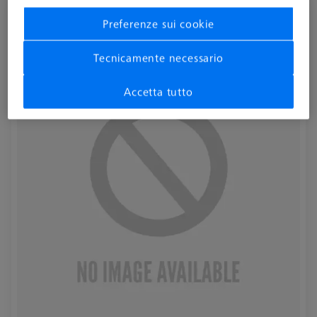
Part-program, per CMM Check ultra RT
Preferenze sui cookie
626001-0230-020
Tecnicamente necessario
Accetta tutto