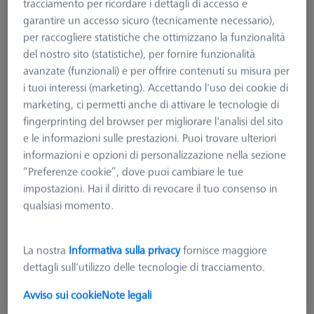
tracciamento per ricordare i dettagli di accesso e
garantire un accesso sicuro (tecnicamente necessario),
per raccogliere statistiche che ottimizzano la funzionalità
del nostro sito (statistiche), per fornire funzionalità
avanzate (funzionali) e per offrire contenuti su misura per
i tuoi interessi (marketing). Accettando l'uso dei cookie di
marketing, ci permetti anche di attivare le tecnologie di
fingerprinting del browser per migliorare l'analisi del sito
e le informazioni sulle prestazioni. Puoi trovare ulteriori
informazioni e opzioni di personalizzazione nella sezione
“Preferenze cookie”, dove puoi cambiare le tue
impostazioni. Hai il diritto di revocare il tuo consenso in
Tipologia di prodotto
Calibrazione
qualsiasi momento.
Applicazione
Calibrare
La nostra
Informativa sulla privacy
fornisce maggiore
1.965,00 €
dettagli sull'utilizzo delle tecnologie di tracciamento.
più IVA
Avviso sui cookie
Note legali
Tempi di consegna più lunghi