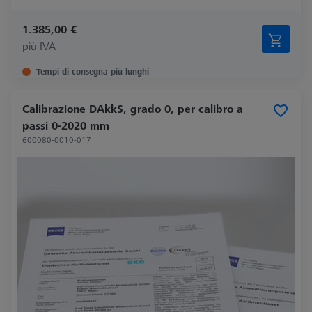
1.385,00 €
più IVA
Tempi di consegna più lunghi
Calibrazione DAkkS, grado 0, per calibro a
passi 0-2020 mm
600080-0010-017