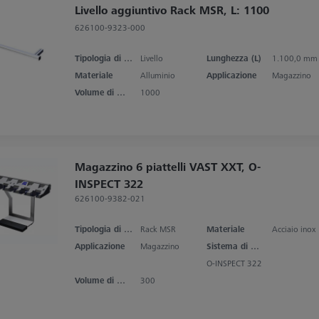
Livello aggiuntivo Rack MSR, L: 1100
626100-9323-000
Tipologia di prodotto
Livello
Lunghezza (L)
1.100,0 mm
Materiale
Alluminio
Applicazione
Magazzino
Volume di misura asse X
1000
Magazzino 6 piattelli VAST XXT, O-
INSPECT 322
626100-9382-021
Tipologia di prodotto
Rack MSR
Materiale
Acciaio inox
Applicazione
Magazzino
Sistema di misura
O-INSPECT 322
Volume di misura asse X
300