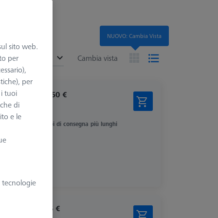
NUOVO: Cambia Vista
sul sito web.
ended
to per
Cambia vista
essario),
tiche), per
i tuoi
6.039,50 €
nche di
più IVA
ito e le
Tempi di consegna più lunghi
ue
e tecnologie
325,26 €