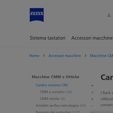
Sistema tastatori
Accessori macchine
Home
Accessori macchine
Macchine CM
Cam
Macchine CMM e Ottiche
Cambio tastatori CNC
CMM a contatto
(26)
I Rack 
utilizz
CMM ottiche
(4)
consent
Artefatti verifica metrologica
(44)
Fissaggio dei particolari
(127)