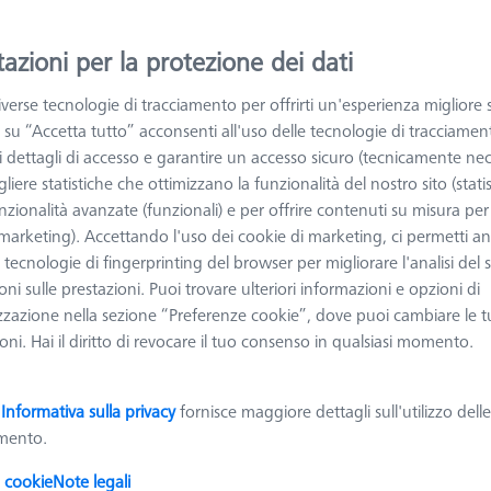
ggiori informazioni su Cambio tastatori CNC
azioni per la protezione dei dati
verse tecnologie di tracciamento per offrirti un'esperienza migliore 
Ordinare
odotti
Recomm
 su “Accetta tutto” acconsenti all'uso delle tecnologie di tracciamen
 i dettagli di accesso e garantire un accesso sicuro (tecnicamente nec
liere statistiche che ottimizzano la funzionalità del nostro sito (statis
nzionalità avanzate (funzionali) e per offrire contenuti su misura per 
Rack MSR DUPLEX, H: 880, per
 (marketing). Accettando l'uso dei cookie di marketing, ci permetti a
CMMx1200/Z: 1000
e tecnologie di fingerprinting del browser per migliorare l'analisi del s
626100-9324-000
ni sulle prestazioni. Puoi trovare ulteriori informazioni e opzioni di
Tipologia di prodotto
Rack MSR
Materiale
Alluminio
zzazione nella sezione “Preferenze cookie”, dove puoi cambiare le t
Duplex
ni. Hai il diritto di revocare il tuo consenso in qualsiasi momento.
Applicazione
Magazzino
Volume di misura asse X
1200
a
Informativa sulla privacy
fornisce maggiore dettagli sull'utilizzo dell
amento.
Magazzino per 1 piattello VAST
i cookie
Note legali