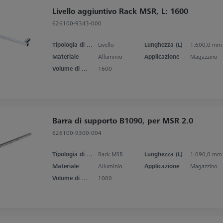
Livello aggiuntivo Rack MSR, L: 1600
626100-9343-000
Tipologia di prodotto
Livello
Lunghezza (L)
1.600,0 mm
Materiale
Alluminio
Applicazione
Magazzino
Volume di misura asse X
1600
Barra di supporto B1090, per MSR 2.0
626100-9300-004
Tipologia di prodotto
Rack MSR
Lunghezza (L)
1.090,0 mm
Materiale
Alluminio
Applicazione
Magazzino
Volume di misura asse X
1000