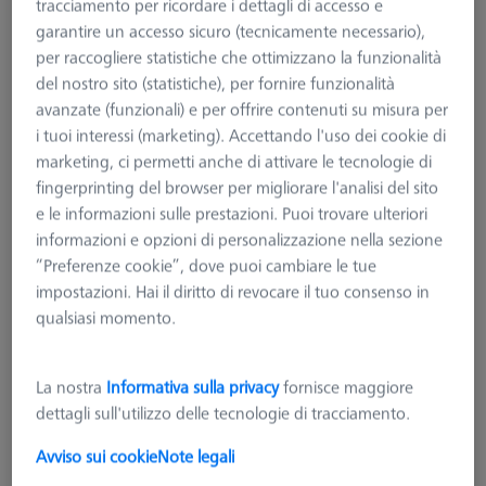
tracciamento per ricordare i dettagli di accesso e
garantire un accesso sicuro (tecnicamente necessario),
per raccogliere statistiche che ottimizzano la funzionalità
del nostro sito (statistiche), per fornire funzionalità
avanzate (funzionali) e per offrire contenuti su misura per
i tuoi interessi (marketing). Accettando l'uso dei cookie di
marketing, ci permetti anche di attivare le tecnologie di
fingerprinting del browser per migliorare l'analisi del sito
e le informazioni sulle prestazioni. Puoi trovare ulteriori
informazioni e opzioni di personalizzazione nella sezione
“Preferenze cookie”, dove puoi cambiare le tue
impostazioni. Hai il diritto di revocare il tuo consenso in
qualsiasi momento.
Tipologia sistema di misura
RDS
Tipologia di prodotto
Magazzino piattelli
Applicazione
Magazzino
La nostra
Informativa sulla privacy
fornisce maggiore
dettagli sull'utilizzo delle tecnologie di tracciamento.
176,46 €
più IVA
Avviso sui cookie
Note legali