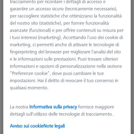
tracciamento per ricordare i dettagli di accesso e
garantire un accesso sicuro (tecnicamente necessario),
per raccogliere statistiche che ottimizzano la funzionalità
del nostro sito (statistiche), per fornire funzionalità
avanzate (funzionali) e per offrire contenuti su misura per
i tuoi interessi (marketing). Accettando l'uso dei cookie di
marketing, ci permetti anche di attivare le tecnologie di
fingerprinting del browser per migliorare l'analisi del sito
e le informazioni sulle prestazioni. Puoi trovare ulteriori
informazioni e opzioni di personalizzazione nella sezione
“Preferenze cookie”, dove puoi cambiare le tue
impostazioni. Hai il diritto di revocare il tuo consenso in
qualsiasi momento.
Tipologia sistema di misura
RDS
Tipologia di prodotto
Magazzino piattelli
Applicazione
Magazzino
La nostra
Informativa sulla privacy
fornisce maggiore
dettagli sull'utilizzo delle tecnologie di tracciamento.
176,46 €
più IVA
Avviso sui cookie
Note legali