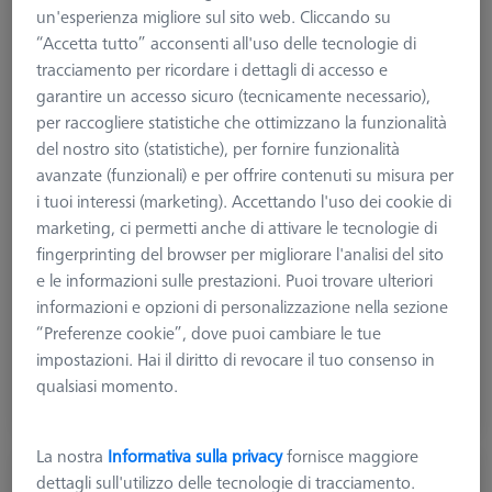
un'esperienza migliore sul sito web. Cliccando su
“Accetta tutto” acconsenti all'uso delle tecnologie di
tracciamento per ricordare i dettagli di accesso e
garantire un accesso sicuro (tecnicamente necessario),
per raccogliere statistiche che ottimizzano la funzionalità
del nostro sito (statistiche), per fornire funzionalità
avanzate (funzionali) e per offrire contenuti su misura per
i tuoi interessi (marketing). Accettando l'uso dei cookie di
marketing, ci permetti anche di attivare le tecnologie di
fingerprinting del browser per migliorare l'analisi del sito
e le informazioni sulle prestazioni. Puoi trovare ulteriori
informazioni e opzioni di personalizzazione nella sezione
638,13 €
“Preferenze cookie”, dove puoi cambiare le tue
più IVA
impostazioni. Hai il diritto di revocare il tuo consenso in
qualsiasi momento.
Disponibile
La nostra
Informativa sulla privacy
fornisce maggiore
Strumento di riferimento RT con tre rulli
dettagli sull'utilizzo delle tecnologie di tracciamento.