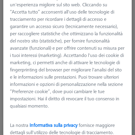
un'esperienza migliore sul sito web. Cliccando su
“Accetta tutto” acconsenti all'uso delle tecnologie di
tracciamento per ricordare i dettagli di accesso e
garantire un accesso sicuro (tecnicamente necessario),
per raccogliere statistiche che ottimizzano la funzionalità
del nostro sito (statistiche), per fornire funzionalità
avanzate (funzionali) e per offrire contenuti su misura per
i tuoi interessi (marketing). Accettando l'uso dei cookie di
marketing, ci permetti anche di attivare le tecnologie di
fingerprinting del browser per migliorare l'analisi del sito
e le informazioni sulle prestazioni. Puoi trovare ulteriori
informazioni e opzioni di personalizzazione nella sezione
638,13 €
“Preferenze cookie”, dove puoi cambiare le tue
più IVA
impostazioni. Hai il diritto di revocare il tuo consenso in
qualsiasi momento.
Disponibile
La nostra
Informativa sulla privacy
fornisce maggiore
Strumento di riferimento RT con tre rulli
dettagli sull'utilizzo delle tecnologie di tracciamento.