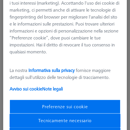
i tuoi interessi (marketing). Accettando l'uso dei cookie di
marketing, ci permetti anche di attivare le tecnologie di
fingerprinting del browser per migliorare l'analisi del sito
e le informazioni sulle prestazioni. Puoi trovare ulteriori
informazioni e opzioni di personalizzazione nella sezione
“Preferenze cookie”, dove puoi cambiare le tue
impostazioni. Hai il diritto di revocare il tuo consenso in
qualsiasi momento.
Tipologia di prodotto
Sistema cambio pallet
La nostra
Informativa sulla privacy
fornisce maggiore
dettagli sull'utilizzo delle tecnologie di tracciamento.
1.612,04 €
Avviso sui cookie
Note legali
più IVA
Tempi di consegna più lunghi
Preferenze sui cookie
Sistema caricamento DUPLEX, per
Tecnicamente necessario
DURAMAX con base ShopFloor
602703-9010-001