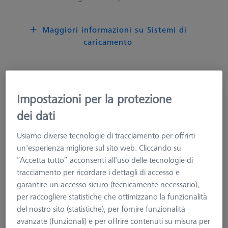
Maggiori informazioni su Sistemi di
caricamento
Impostazioni per la protezione
Contact package for TSI
dei dati
626140-9123-500
Usiamo diverse tecnologie di tracciamento per offrirti
un'esperienza migliore sul sito web. Cliccando su
“Accetta tutto” acconsenti all'uso delle tecnologie di
tracciamento per ricordare i dettagli di accesso e
garantire un accesso sicuro (tecnicamente necessario),
per raccogliere statistiche che ottimizzano la funzionalità
del nostro sito (statistiche), per fornire funzionalità
avanzate (funzionali) e per offrire contenuti su misura per