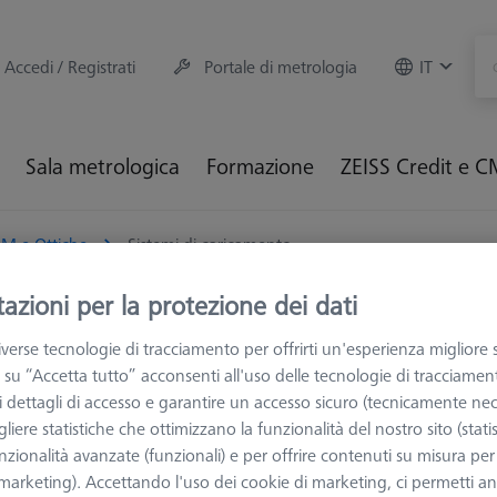
Accedi / Registrati
Portale di metrologia
IT
Sala metrologica
Formazione
ZEISS Credit e 
M e Ottiche
Sistemi di caricamento
azioni per la protezione dei dati
temi di caricamento
verse tecnologie di tracciamento per offrirti un'esperienza migliore 
 su “Accetta tutto” acconsenti all'uso delle tecnologie di tracciamen
 i dettagli di accesso e garantire un accesso sicuro (tecnicamente nec
 per caricamento facilitato ZEISS, studiati per permettere agli opera
liere statistiche che ottimizzano la funzionalità del nostro sito (statis
ed ergonomico i particolari da controllare.
nzionalità avanzate (funzionali) e per offrire contenuti su misura per 
 (marketing). Accettando l'uso dei cookie di marketing, ci permetti a