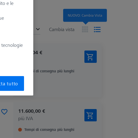
ito e le
NUOVO: Cambia Vista
ue
ended
Cambia vista
e tecnologie
1.612,04 €
più IVA
Tempi di consegna più lunghi
ta tutto
11.600,00 €
più IVA
Tempi di consegna più lunghi