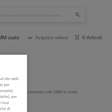
CMM usate
Acquisto veloce
0 Articoli
sul sito web.
to per
essario),
tori di caricare e posizionare sulle CMM in modo
tiche), per
i tuoi
nche di