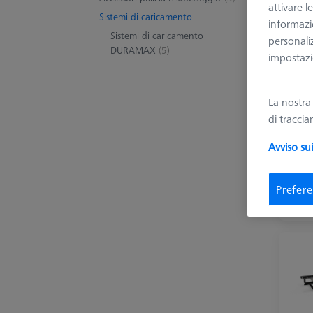
Ma
attivare l
Sistemi di caricamento
informazio
Sistemi di caricamento
personali
DURAMAX
(5)
impostazio
5 Pro
La nostr
di tracci
Avviso su
Prefere