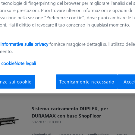
ggiori informazioni su Sistemi di caricamento
e tecnologie di fingerprinting del browser per migliorare l'analisi del s
ni sulle prestazioni. Puoi trovare ulteriori informazioni e opzioni di
zzazione nella sezione “Preferenze cookie”, dove puoi cambiare le t
Ordinare
ni. Hai il diritto di revocare il tuo consenso in qualsiasi momento.
dotti
Recomm
a
Informativa sulla privacy
fornisce maggiore dettagli sull'utilizzo dell
amento.
Contact package for TSI
626140-9123-500
i cookie
Note legali
Tipologia di prodotto
Sistema cambio
pallet
nze sui cookie
Tecnicamente necessario
Accet
Sistema caricamento DUPLEX, per
DURAMAX con base ShopFloor
602703-9010-001
Tipologia di prodotto
Sistema cambio
Applicazione
Termico