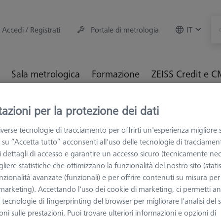
Accedi / Registrati
Portale di metrologia
IT
Sala metrologica
Formazione
ZEISS Credit e 
azioni per la protezione dei dati
M e Ottiche
Fissaggio dei particolari
Sistemi di fissaggio
verse tecnologie di tracciamento per offrirti un'esperienza migliore 
 su “Accetta tutto” acconsenti all'uso delle tecnologie di tracciamen
 fissaggio OmniFix
 i dettagli di accesso e garantire un accesso sicuro (tecnicamente nec
liere statistiche che ottimizzano la funzionalità del nostro sito (statis
nzionalità avanzate (funzionali) e per offrire contenuti su misura per 
ta sezione trovate i Kit di fissaggio della linea ZEISS OmniFix, dedicat
 (marketing). Accettando l'uso dei cookie di marketing, ci permetti a
ni nascono dall'esperienza dei nostri tecnici metrologi, che insieme
e tecnologie di fingerprinting del browser per migliorare l'analisi del s
i compiti di controllo, dal più semplice al più complesso.
ni sulle prestazioni. Puoi trovare ulteriori informazioni e opzioni di