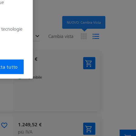
ue
NUOVO: Cambia Vista
e tecnologie
ended
Cambia vista
787,53 €
più IVA
ta tutto
Disponibile
1.249,52 €
più IVA