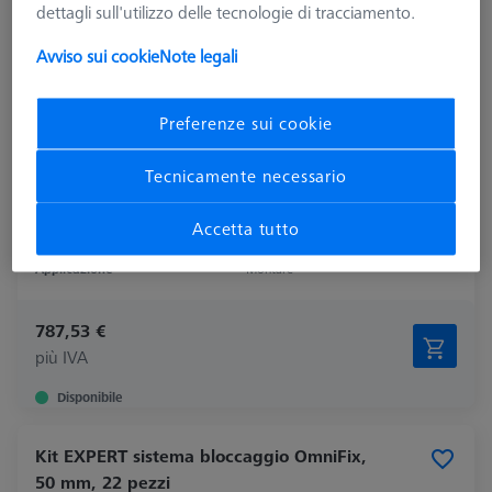
dettagli sull'utilizzo delle tecnologie di tracciamento.
Avviso sui cookie
Note legali
Preferenze sui cookie
Tecnicamente necessario
Tipologia di prodotto
Settare
Accetta tutto
Materiale
Alluminio
Applicazione
Montare
787,53 €
più IVA
Disponibile
Kit EXPERT sistema bloccaggio OmniFix,
50 mm, 22 pezzi