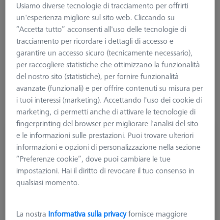
Usiamo diverse tecnologie di tracciamento per offrirti
soluzioni nascono dall'esperienza dei nostri tecnici metrologi,
un'esperienza migliore sul sito web. Cliccando su
che insieme a voi sono impegnati giornalmente ad assolvere
“Accetta tutto” acconsenti all'uso delle tecnologie di
svariati compiti di controllo, dal più semplice al più complesso.
tracciamento per ricordare i dettagli di accesso e
garantire un accesso sicuro (tecnicamente necessario),
per raccogliere statistiche che ottimizzano la funzionalità
Maggiori informazioni su Kit fissaggio
del nostro sito (statistiche), per fornire funzionalità
OmniFix
avanzate (funzionali) e per offrire contenuti su misura per
i tuoi interessi (marketing). Accettando l'uso dei cookie di
marketing, ci permetti anche di attivare le tecnologie di
fingerprinting del browser per migliorare l'analisi del sito
e le informazioni sulle prestazioni. Puoi trovare ulteriori
Kit STARTER sistema bloccaggio OmniFix,
informazioni e opzioni di personalizzazione nella sezione
50 mm, 13 pezzi
626170-0011-128
“Preferenze cookie”, dove puoi cambiare le tue
impostazioni. Hai il diritto di revocare il tuo consenso in
qualsiasi momento.
La nostra
Informativa sulla privacy
fornisce maggiore