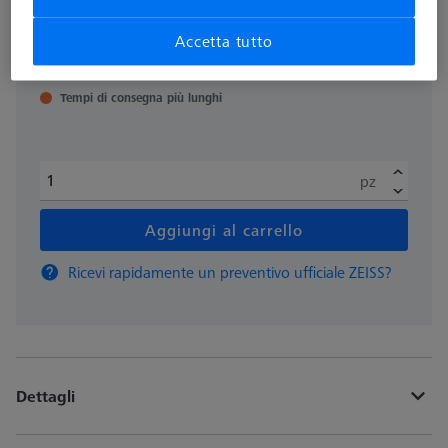
più IVA
1.612,04 €
Accetta tutto
Tempi di consegna più lunghi
pz
Aggiungi al carrello
Ricevi rapidamente un preventivo ufficiale ZEISS?
Dettagli