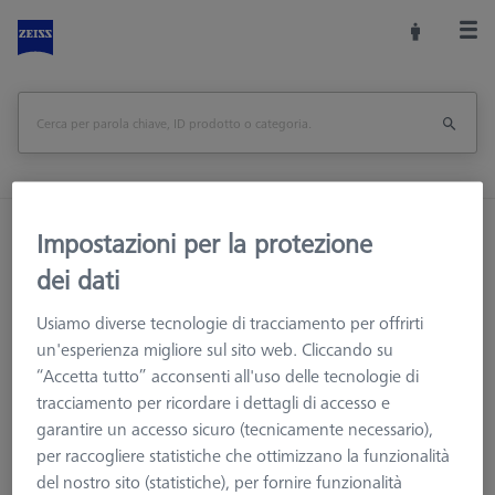
Home
Accessori macchine
Impostazioni per la protezione
Macchine CMM e Ottiche
Sistemi di caricamento
dei dati
Contact package for TSI
Usiamo diverse tecnologie di tracciamento per offrirti
un'esperienza migliore sul sito web. Cliccando su
Stampa pagina
<<Panoramica
“Accetta tutto” acconsenti all'uso delle tecnologie di
tracciamento per ricordare i dettagli di accesso e
garantire un accesso sicuro (tecnicamente necessario),
per raccogliere statistiche che ottimizzano la funzionalità
del nostro sito (statistiche), per fornire funzionalità