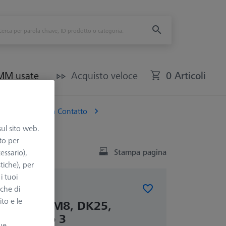
CMM usate
Acquisto veloce
0 Articoli
Per macchine a Contatto
sul sito web.
to per
Stampa pagina
essario),
tiche), per
i tuoi
nche di
A CONTATTO
ito e le
ferimento, M8, DK25,
ica, Grado 3
ue