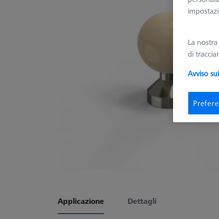
impostazio
La nostr
di tracci
Avviso su
Prefere
Applicazione
Dettagli