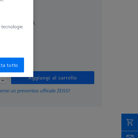
più IVA
6 €
e tecnologie
ta tutto
Aggiungi al carrello
ente un preventivo ufficiale ZEISS?