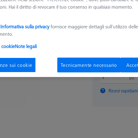
626118-2501-038
ni. Hai il diritto di revocare il tuo consenso in qualsiasi momento.
480,9
a
Informativa sulla privacy
fornisce maggiore dettagli sull'utilizzo dell
amento.
Disponibile
i cookie
Note legali
nze sui cookie
Tecnicamente necessario
Accet
pz
Ricevi rapidam