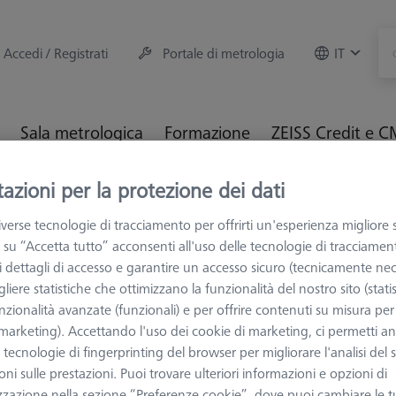
Accedi / Registrati
Portale di metrologia
IT
Sala metrologica
Formazione
ZEISS Credit e 
azioni per la protezione dei dati
M e Ottiche
Calibrazione e verifica
Sfere di riferimento
rado 3
verse tecnologie di tracciamento per offrirti un'esperienza migliore 
 su “Accetta tutto” acconsenti all'uso delle tecnologie di tracciamen
 i dettagli di accesso e garantire un accesso sicuro (tecnicamente nec
liere statistiche che ottimizzano la funzionalità del nostro sito (statis
nzionalità avanzate (funzionali) e per offrire contenuti su misura per 
 (marketing). Accettando l'uso dei cookie di marketing, ci permetti a
PER MACCHINE 
e tecnologie di fingerprinting del browser per migliorare l'analisi del s
Sfera di ri
ni sulle prestazioni. Puoi trovare ulteriori informazioni e opzioni di
L38, Ceram
zzazione nella sezione “Preferenze cookie”, dove puoi cambiare le t