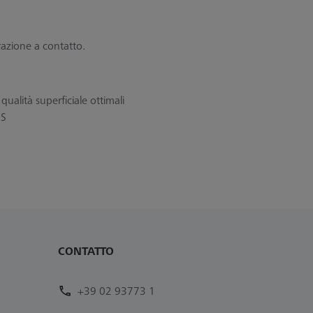
urazione a contatto.
qualità superficiale ottimali
SS
CONTATTO
+39 02 93773 1