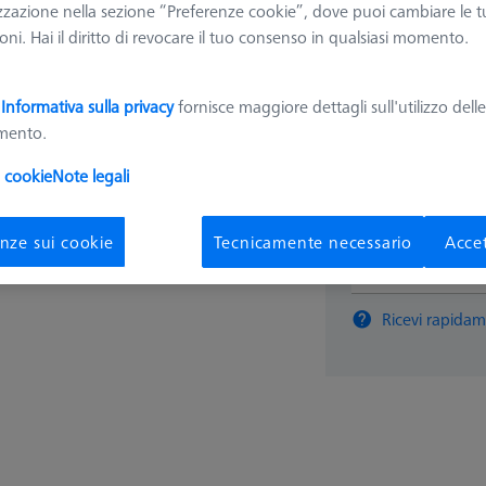
zzazione nella sezione “Preferenze cookie”, dove puoi cambiare le t
626109-9610-077
ni. Hai il diritto di revocare il tuo consenso in qualsiasi momento.
22,99 
a
Informativa sulla privacy
fornisce maggiore dettagli sull'utilizzo dell
amento.
Tempi di consegna
i cookie
Note legali
nze sui cookie
Tecnicamente necessario
Accet
pz
Ricevi rapidam