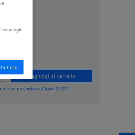
ue
più IVA
€
e tecnologie
 più lunghi
ta tutto
Aggiungi al carrello
ente un preventivo ufficiale ZEISS?