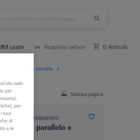
CMM usate
Acquisto veloce
0 Articoli
Kit di fissaggio OmniFix
sul sito web.
to per
Stampa pagina
essario),
tiche), per
i tuoi
LI DEI SET DI RIFERIMENTO
nche di
 morsetto parallelo e
ito e le
o