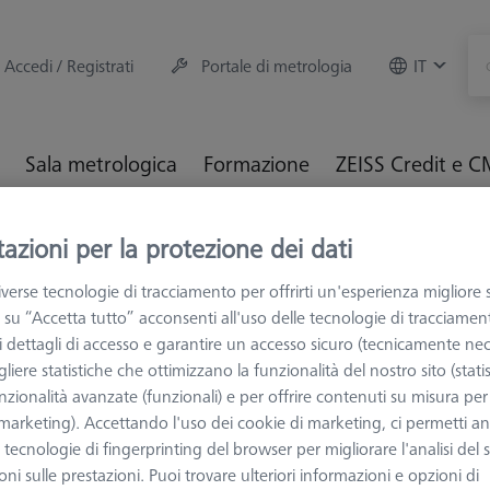
Accedi / Registrati
Portale di metrologia
IT
Sala metrologica
Formazione
ZEISS Credit e 
M e Ottiche
Fissaggio dei particolari
Sistemi di fissaggio
azioni per la protezione dei dati
verse tecnologie di tracciamento per offrirti un'esperienza migliore 
 su “Accetta tutto” acconsenti all'uso delle tecnologie di tracciamen
 i dettagli di accesso e garantire un accesso sicuro (tecnicamente nec
liere statistiche che ottimizzano la funzionalità del nostro sito (statis
nzionalità avanzate (funzionali) e per offrire contenuti su misura per 
PARTI INDIVIDUA
 (marketing). Accettando l'uso dei cookie di marketing, ci permetti a
Attacco per
e tecnologie di fingerprinting del browser per migliorare l'analisi del s
dodecaedr
ni sulle prestazioni. Puoi trovare ulteriori informazioni e opzioni di