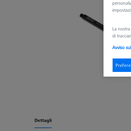
personali
impostazio
La nostr
di tracci
Avviso su
Prefere
Dettagli